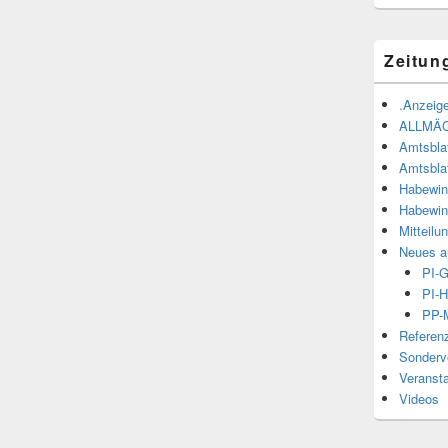
Zeitun
.Anzeige
ALLMÄ
Amtsbla
Amtsbla
Habewin
Habewin
Mitteilu
Neues a
PI-
PI-H
PP-M
Referen
Sonderve
Veranst
Videos