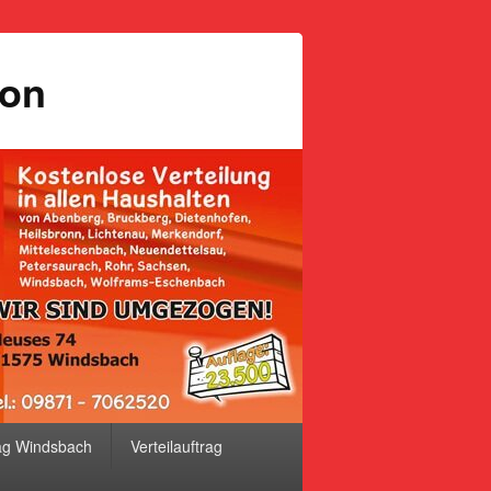
ion
ag Windsbach
Verteilauftrag