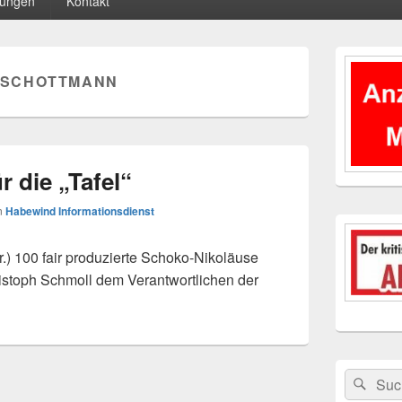
tungen
Kontakt
Primärer
Seitenleisten
SCHOTTMANN
Widgetberei
r die „Tafel“
n
Habewind Informationsdienst
100 fair produzierte Schoko-Nikoläuse
istoph Schmoll dem Verantwortlichen der
Suchen
Suc
nach: