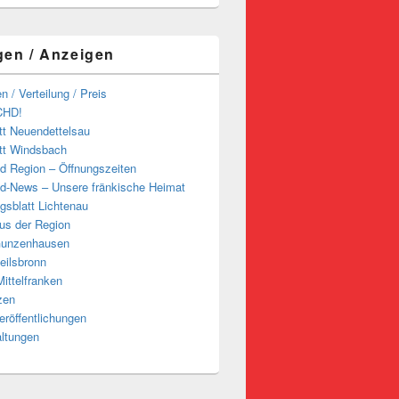
gen / Anzeigen
n / Verteilung / Preis
CHD!
tt Neuendettelsau
tt Windsbach
d Region – Öffnungszeiten
d-News – Unsere fränkische Heimat
ngsblatt Lichtenau
us der Region
Gunzenhausen
eilsbronn
ittelfranken
zen
röffentlichungen
altungen