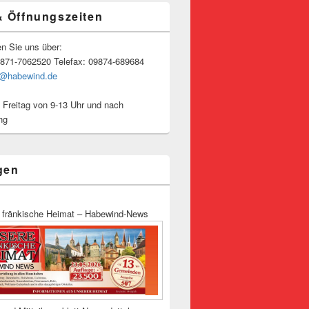
& Öffnungszeiten
en Sie uns über:
9871-7062520 Telefax: 09874-689684
o@habewind.de
 Freitag von 9-13 Uhr und nach
ng
gen
 fränkische Heimat – Habewind-News