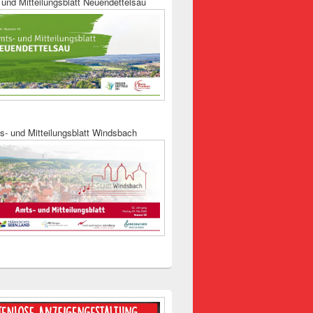
und Mitteilungsblatt Neuendettelsau
s- und Mitteilungsblatt Windsbach