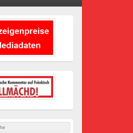
-
ch
hen