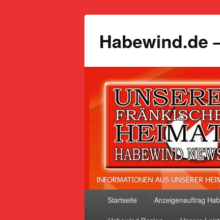
Habewind.de –
Primäres
Startseite
Anzeigenauftrag Ha
Menü