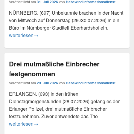
Veröffentlicht am
31. Juli 2026
von
Habewind Informationsdienst
NÜRNBERG. (697) Unbekannte brachen in der Nacht
von Mittwoch auf Donnerstag (29./30.07.2026) in ein
Büro im Nürnberger Stadtteil Eberhardshof ein.
Einbruch in Bürogebäude – Zeugenaufruf
weiterlesen
→
Drei mutmaßliche Einbrecher
festgenommen
Veröffentlicht am
29. Juli 2026
von
Habewind Informationsdienst
ERLANGEN. (693) In den frühen
Dienstagmorgenstunden (28.07.2026) gelang es der
Erlanger Polizei, drei mutmaßliche Einbrecher
festzunehmen. Zuvor entwendete das Trio
Drei mutmaßliche Einbrecher festgenommen
weiterlesen
→