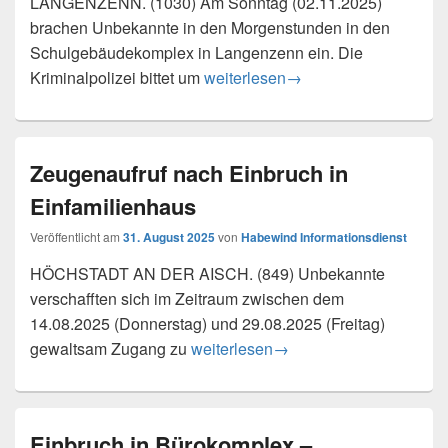
LANGENZENN. (1030) Am Sonntag (02.11.2025)
brachen Unbekannte in den Morgenstunden in den
Schulgebäudekomplex in Langenzenn ein. Die
Einbruch in Schulgebäudekomplex
Kriminalpolizei bittet um
weiterlesen
→
Zeugenaufruf nach Einbruch in
Einfamilienhaus
Veröffentlicht am
31. August 2025
von
Habewind Informationsdienst
HÖCHSTADT AN DER AISCH. (849) Unbekannte
verschafften sich im Zeitraum zwischen dem
14.08.2025 (Donnerstag) und 29.08.2025 (Freitag)
Zeugenaufruf nach Einbruch in Einf
gewaltsam Zugang zu
weiterlesen
→
Einbruch in Bürokomplex –