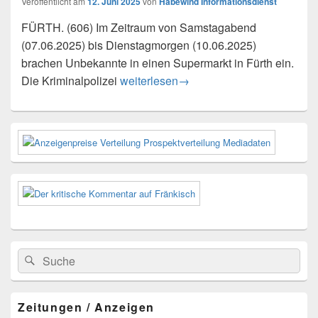
Veröffentlicht am
12. Juni 2025
von
Habewind Informationsdienst
FÜRTH. (606) Im Zeitraum von Samstagabend
(07.06.2025) bis Dienstagmorgen (10.06.2025)
brachen Unbekannte in einen Supermarkt in Fürth ein.
Einbruch in Supermarkt – Zeugen gesu
Die Kriminalpolizei
weiterlesen
→
Primärer
Seitenleisten-
Widgetbereich
Suchen
Suchen
nach:
Zeitungen / Anzeigen