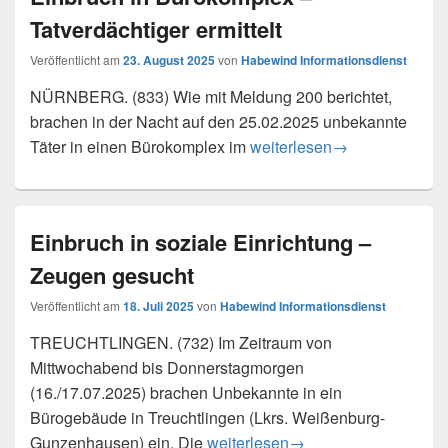
Tatverdächtiger ermittelt
Veröffentlicht am
23. August 2025
von
Habewind Informationsdienst
NÜRNBERG. (833) Wie mit Meldung 200 berichtet,
brachen in der Nacht auf den 25.02.2025 unbekannte
Einbruch in Bürokomplex – T
Täter in einen Bürokomplex im
weiterlesen
→
Einbruch in soziale Einrichtung –
Zeugen gesucht
Veröffentlicht am
18. Juli 2025
von
Habewind Informationsdienst
TREUCHTLINGEN. (732) Im Zeitraum von
Mittwochabend bis Donnerstagmorgen
(16./17.07.2025) brachen Unbekannte in ein
Bürogebäude in Treuchtlingen (Lkrs. Weißenburg-
Einbruch in soziale Einrichtung 
Gunzenhausen) ein. Die
weiterlesen
→