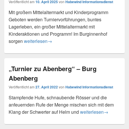
Veröffentlicht am
10. April 2025
von
Habewind Informationsdienst
Mit großem Mittelaltermarkt und Kinderprogramm
Geboten werden Turniervorführungen, buntes
Lagerleben, ein großer Mittelaltermarkt mit
Kinderaktionen und Programm! Im Burginnenhof
Turnier zu Abenberg am 12. + 13. April
sorgen
weiterlesen
→
„Turnier zu Abenberg“ – Burg
Abenberg
Veröffentlicht am
27. April 2022
von
Habewind Informationsdienst
Stampfende Hufe, schnaubende Rösser und die
anfeuernden Rufe der Menge mischen sich mit dem
„Turnier zu Abenberg“ 
Klang der Schwerter auf Helm und
weiterlesen
→