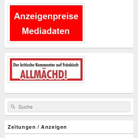
Primärer
Seitenleisten-
Widgetbereich
Suchen
Suchen
nach:
Zeitungen / Anzeigen