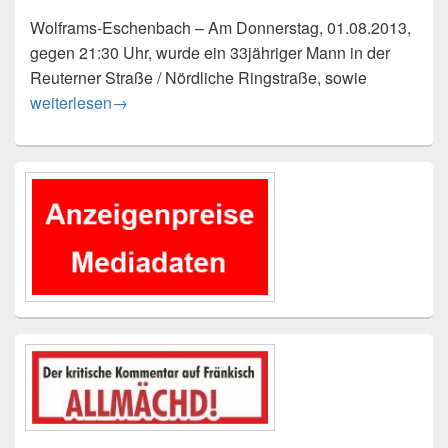
Wolframs-Eschenbach – Am Donnerstag, 01.08.2013,
gegen 21:30 Uhr, wurde ein 33jähriger Mann in der
Reuterner Straße / Nördliche Ringstraße, sowie
Vom Hund gebissen
weiterlesen
→
Primärer
Seitenleisten-
Widgetbereich