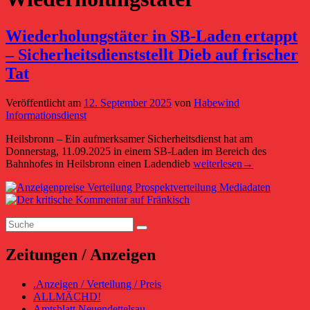
Wiederholungstäter in SB-Laden ertappt
– Sicherheitsdienststellt Dieb auf frischer
Tat
Veröffentlicht am
12. September 2025
von
Habewind
Informationsdienst
Heilsbronn – Ein aufmerksamer Sicherheitsdienst hat am
Donnerstag, 11.09.2025 in einem SB-Laden im Bereich des
Wiederholungstäter
Bahnhofes in Heilsbronn einen Ladendieb
weiterlesen
→
in
Primärer
SB-
Laden
Seitenleisten-
ertappt
Suchen
Widgetbereich
–
Suchen
nach:
Sicherheitsdienststellt
Dieb
Zeitungen / Anzeigen
auf
frischer
.Anzeigen / Verteilung / Preis
Tat
ALLMÄCHD!
Amtsblatt Neuendettelsau