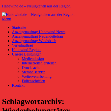
Zum
Habewind.de – Neuigkeiten aus der Region
Inhalt
springen
Menü
Primäres
Startseite
Anzeigenauftrag Habewind News
Menü
Anzeigenauftrag Neuendettelsau
Anzeigenauftrag Windsbach
Verteilauftrag
Habewind Region
Unsere Leistungen
Mediendesign
Internetseiten erstellen
Drucksachen
Stempelservice
Weiterverarbeitung
Folienschriften
Kontakt
Schlagwortarchiv:
Wiederholungstäter