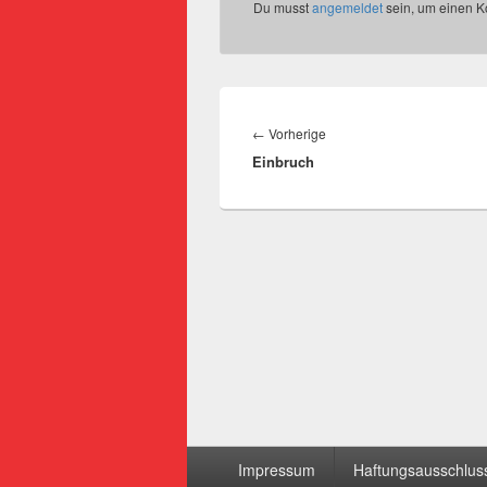
Du musst
angemeldet
sein, um einen 
Beitragsnavigation
Vorheriger
←
Vorherige
Einbruch
Beitrag:
Seitenfuß-
Impressum
Haftungsausschluss
Menü