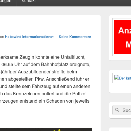
tungen
Kontakt
Primärer
Seitenleisten
Widgetberei
von
Habewind Informationsdienst
—
Keine Kommentare
erksame Zeugin konnte eine Unfallflucht,
 06.55 Uhr auf dem Bahnhofplatz ereignete,
-jähriger Auszubildender streifte beim
inen abgestellten Pkw. Anschließend fuhr er
und stellte sein Fahrzeug auf einen anderen
ch das Kennzeichen notiert und die Polizei
ahrzeugen entstand ein Schaden von jeweils
Suchen
Suc
nach: