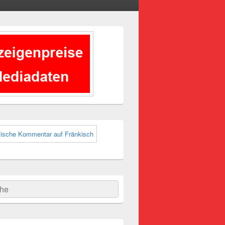
-
ch
hen