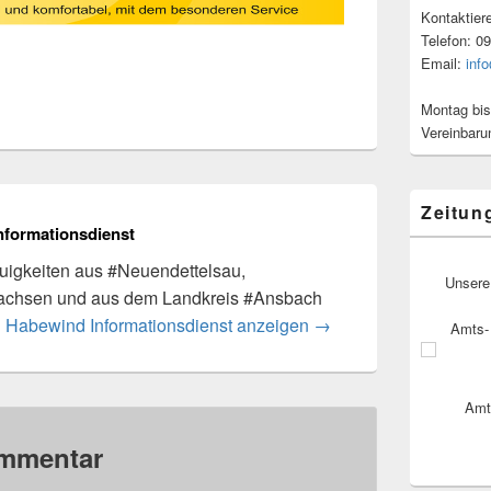
Kontaktier
Telefon: 0
Email:
inf
Montag bis
Vereinbaru
Zeitun
nformationsdienst
igkeiten aus #Neuendettelsau,
Unsere
achsen und aus dem Landkreis #Ansbach
n Habewind Informationsdienst anzeigen
→
Amts- 
Amt
ommentar