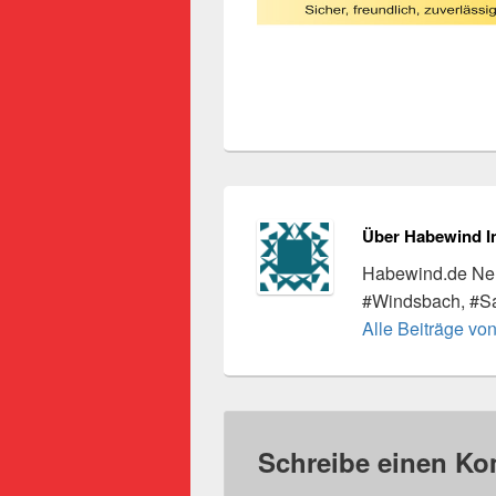
Über Habewind I
Habewind.de Neu
#Windsbach, #S
Alle Beiträge vo
Schreibe einen K