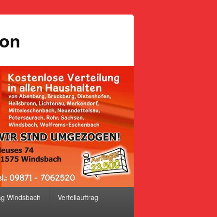
ion
ag Windsbach
Verteilauftrag