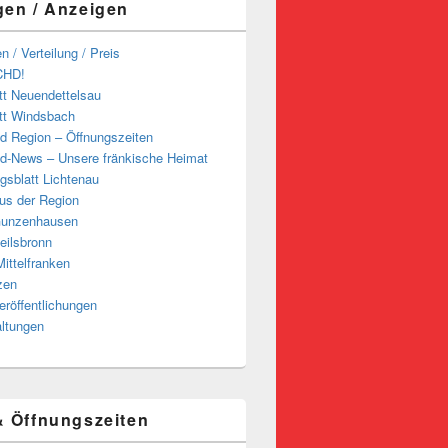
gen / Anzeigen
n / Verteilung / Preis
CHD!
tt Neuendettelsau
tt Windsbach
d Region – Öffnungszeiten
d-News – Unsere fränkische Heimat
ngsblatt Lichtenau
us der Region
Gunzenhausen
eilsbronn
ittelfranken
zen
röffentlichungen
altungen
& Öffnungszeiten