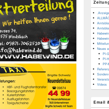
Zeitun
.Anzeige
ALLMÄ
Amtsbla
Amtsbla
Habewin
Habewin
Mitteilu
Neues a
PI-
PI-H
PP-M
Referen
Sonderve
Veranst
Videos
Email 