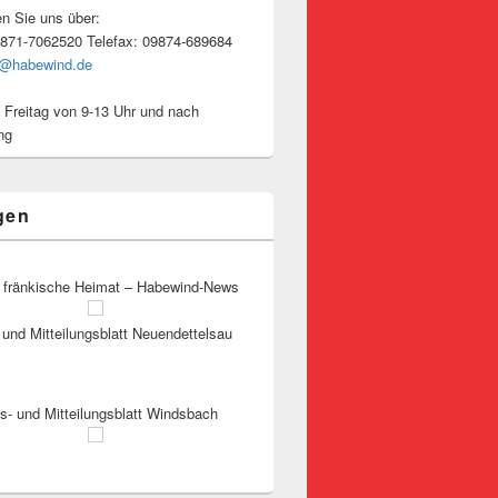
en Sie uns über:
9871-7062520 Telefax: 09874-689684
o@habewind.de
 Freitag von 9-13 Uhr und nach
ng
gen
 fränkische Heimat – Habewind-News
und Mitteilungsblatt Neuendettelsau
s- und Mitteilungsblatt Windsbach