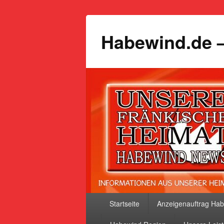
Habewind.de –
Primäres
Startseite
Anzeigenauftrag Ha
Menü