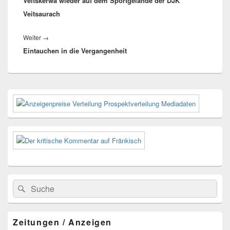
Veitskerwa wieder auf dem Sportgelände der DJK
Veitsaurach
Nächster
Weiter
→
Eintauchen in die Vergangenheit
Beitrag:
Primärer
Seitenleisten-
Widgetbereich
Suchen
Suchen
nach:
Zeitungen / Anzeigen