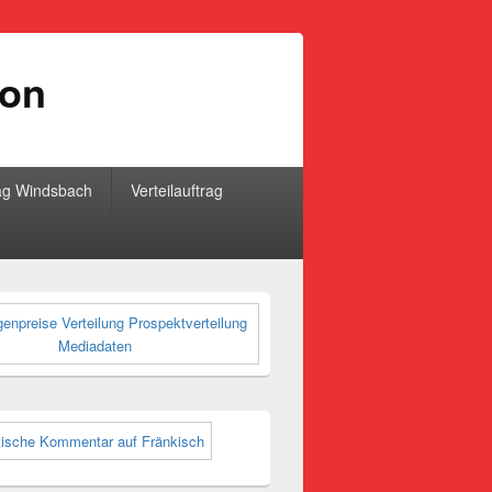
ion
ag Windsbach
Verteilauftrag
-
ch