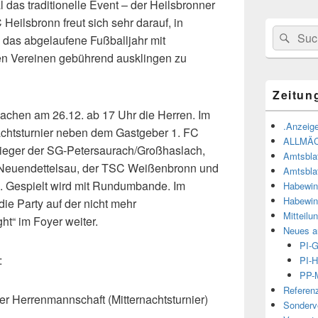
 das traditionelle Event – der Heilsbronner
 Heilsbronn freut sich sehr darauf, in
Suchen
Suc
e das
abgelaufene Fußballjahr mit
nach:
en Vereinen gebührend ausklingen zu
Zeitun
 machen am 26.12. ab 17 Uhr die Herren. Im
.Anzeige
nachtsturnier neben dem Gastgeber 1. FC
ALLMÄ
sieger der SG-Petersaurach/Großhaslach,
Amtsbla
 Neuendettelsau, der TSC Weißenbronn und
Amtsbla
n. Gespielt wird mit Rundumbande. Im
Habewin
Habewin
ie Party auf der nicht mehr
Mitteilu
t“ im Foyer weiter.
Neues a
PI-
:
PI-H
PP-M
Referen
er Herrenmannschaft (Mitternachtsturnier)
Sonderve