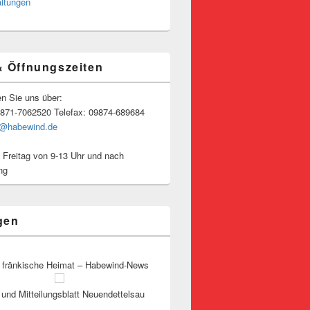
altungen
& Öffnungszeiten
en Sie uns über:
9871-7062520 Telefax: 09874-689684
o@habewind.de
 Freitag von 9-13 Uhr und nach
ng
gen
 fränkische Heimat – Habewind-News
und Mitteilungsblatt Neuendettelsau