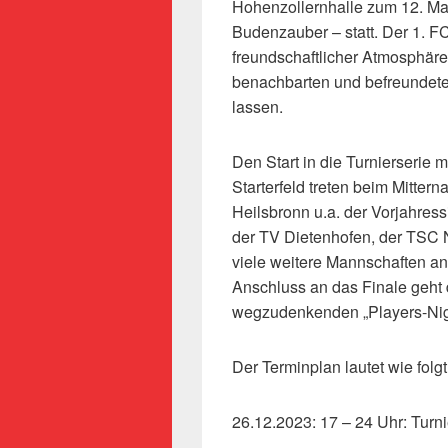
Hohenzollernhalle zum 12. Mal
Budenzauber – statt. Der 1. FC
freundschaftlicher Atmosphär
benachbarten und befreundet
lassen.
Den Start in die Turnierserie
Starterfeld treten beim Mitter
Heilsbronn u.a. der Vorjahres
der TV Dietenhofen, der TSC
viele weitere Mannschaften a
Anschluss an das Finale geht d
wegzudenkenden „Players-Nigh
Der Terminplan lautet wie folgt
26.12.2023: 17 – 24 Uhr: Turni