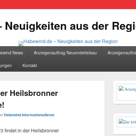
 Neuigkeiten aus der Reg
bewind News
Anzeigenauftrag Neuendettelsau
Anzeigenauftr
tungen
Kontakt
Primärer
Seitenleisten
er Heilsbronner
Widgetberei
e!
on
Habewind Informationsdienst
 findet in der Heilsbronner