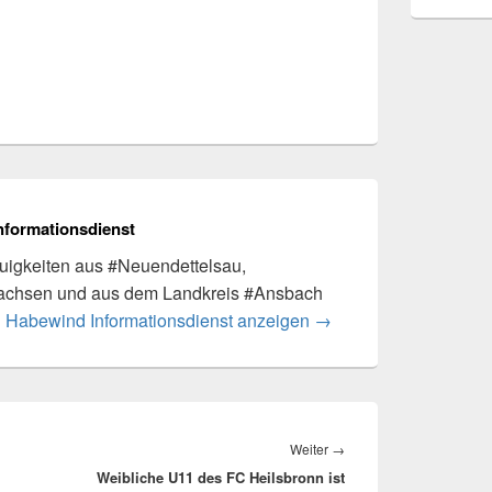
nformationsdienst
igkeiten aus #Neuendettelsau,
achsen und aus dem Landkreis #Ansbach
n Habewind Informationsdienst anzeigen
→
Nächster
Weiter
→
Weibliche U11 des FC Heilsbronn ist
Beitrag: