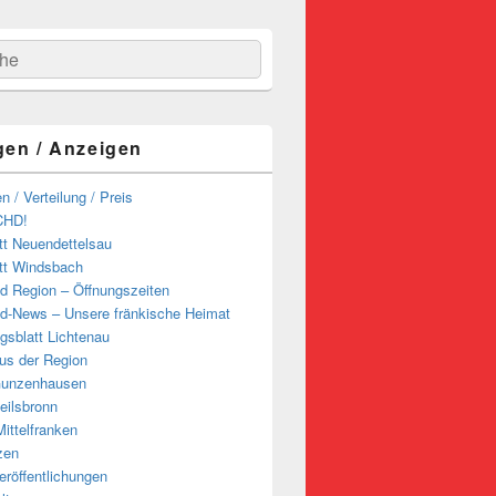
hen
gen / Anzeigen
n / Verteilung / Preis
CHD!
tt Neuendettelsau
tt Windsbach
d Region – Öffnungszeiten
d-News – Unsere fränkische Heimat
ngsblatt Lichtenau
us der Region
Gunzenhausen
eilsbronn
ittelfranken
zen
röffentlichungen