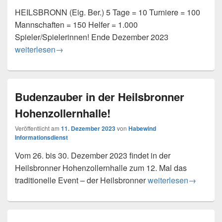
HEILSBRONN (Eig. Ber.) 5 Tage = 10 Turniere = 100
Mannschaften = 150 Helfer = 1.000
Spieler/Spielerinnen! Ende Dezember 2023
Immenser Personalbedarf beim Heilsbronner Budenzauber
weiterlesen
→
Budenzauber in der Heilsbronner
Hohenzollernhalle!
Veröffentlicht am
11. Dezember 2023
von
Habewind
Informationsdienst
Vom 26. bis 30. Dezember 2023 findet in der
Heilsbronner Hohenzollernhalle zum 12. Mal das
Budenzauber in der H
traditionelle Event – der Heilsbronner
weiterlesen
→