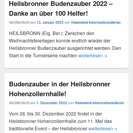
Heilsbronner Budenzauber 2022 –
Danke an über 100 Helfer!
Veröffentlicht am
13. Januar 2023
von
Habewind Informationsdienst
HEILSBRONN (Eig. Ber.): Zwischen den
Weihnachtsfeiertagen konnte endlich wieder der
Heilsbronner Budenzauber ausgerichtet werden. Den
Heilsbronner Budenzauber
Start in die Turnierserie machten
weiterlesen
→
Budenzauber in der Heilsbronner
Hohenzollernhalle!
Veröffentlicht am
1. Dezember 2022
von
Habewind Informationsdienst
Vom 26. bis 30. Dezember 2022 findet in der
Heilsbronner Hohenzollernhalle zum 11. Mal das
Budenzauber in der H
traditionelle Event – der Heilsbronner
weiterlesen
→