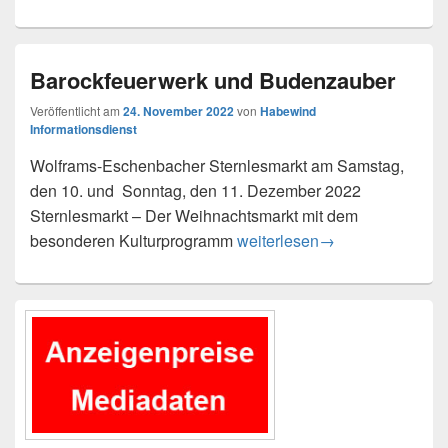
Barockfeuerwerk und Budenzauber
Veröffentlicht am
24. November 2022
von
Habewind
Informationsdienst
Wolframs-Eschenbacher Sternlesmarkt am Samstag,
den 10. und Sonntag, den 11. Dezember 2022
Sternlesmarkt – Der Weihnachtsmarkt mit dem
Barockfeuerwerk und Budenz
besonderen Kulturprogramm
weiterlesen
→
Primärer
Seitenleisten-
Widgetbereich