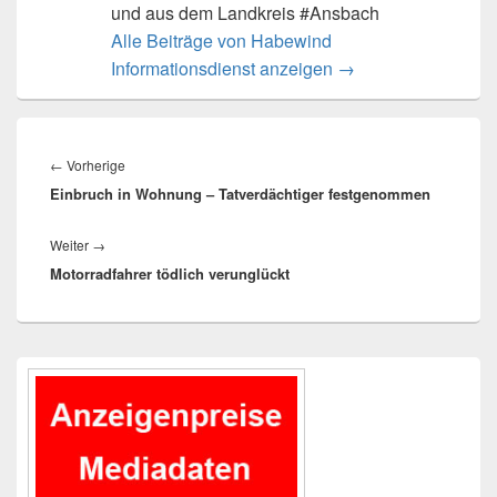
und aus dem Landkreis #Ansbach
Alle Beiträge von Habewind
Informationsdienst anzeigen
→
Beitragsnavigation
Vorheriger
←
Vorherige
Einbruch in Wohnung – Tatverdächtiger festgenommen
Beitrag:
Nächster
Weiter
→
Motorradfahrer tödlich verunglückt
Beitrag:
Primärer
Seitenleisten-
Widgetbereich