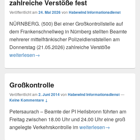
zahlreiche Verstöße fest
Veröffentlicht am
24. Mai 2026
von
Habewind Informationsdienst
NÜRNBERG. (500) Bei einer Großkontrollstelle auf
dem Frankenschnellweg in Nürnberg stellten Beamte
mehrerer mittelfränkischer Polizeidienststellen am
Donnerstag (21.05.2026) zahlreiche Verstöße
Großkontrollstelle auf dem Frankenschnellweg – Polizei stel
weiterlesen
→
Großkontrolle
Veröffentlicht am
2. Juni 2014
von
Habewind Informationsdienst
—
Keine Kommentare ↓
Petersaurach – Beamte der PI Heilsbronn führten am
Freitag zwischen 18.00 Uhr und 24.00 Uhr eine groß
Großkontrolle
angelegte Verkehrskontrolle im
weiterlesen
→