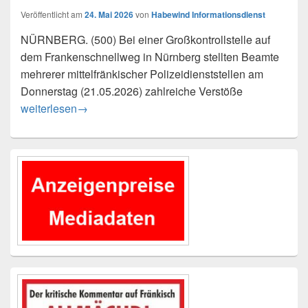
Veröffentlicht am
24. Mai 2026
von
Habewind Informationsdienst
NÜRNBERG. (500) Bei einer Großkontrollstelle auf
dem Frankenschnellweg in Nürnberg stellten Beamte
mehrerer mittelfränkischer Polizeidienststellen am
Donnerstag (21.05.2026) zahlreiche Verstöße
Großkontrollstelle auf dem Frankenschnellweg – Polizei stel
weiterlesen
→
Primärer
Seitenleisten-
Widgetbereich