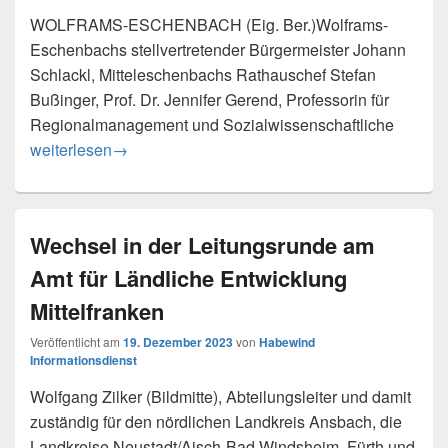
WOLFRAMS-ESCHENBACH (Eig. Ber.)Wolframs-
Eschenbachs stellvertretender Bürgermeister Johann
Schlackl, Mitteleschenbachs Rathauschef Stefan
Bußinger, Prof. Dr. Jennifer Gerend, Professorin für
Regionalmanagement und Sozialwissenschaftliche
Einweihung des neuen Kernwegs in Wolframs-Eschenbac
weiterlesen
→
Wechsel in der Leitungsrunde am
Amt für Ländliche Entwicklung
Mittelfranken
Veröffentlicht am
19. Dezember 2023
von
Habewind
Informationsdienst
Wolfgang Zilker (Bildmitte), Abteilungsleiter und damit
zuständig für den nördlichen Landkreis Ansbach, die
Landkreise Neustadt/Aisch-Bad Windsheim, Fürth und