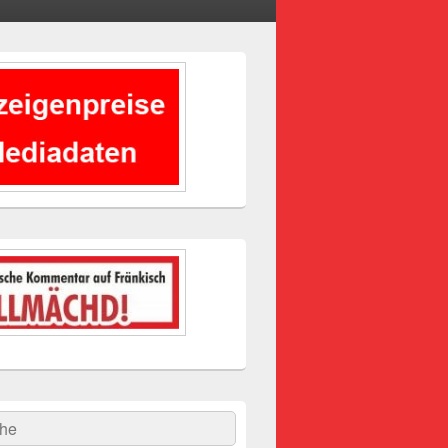
-
ch
hen