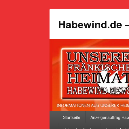
Habewind.de –
Primäres
Startseite
Anzeigenauftrag Ha
Menü