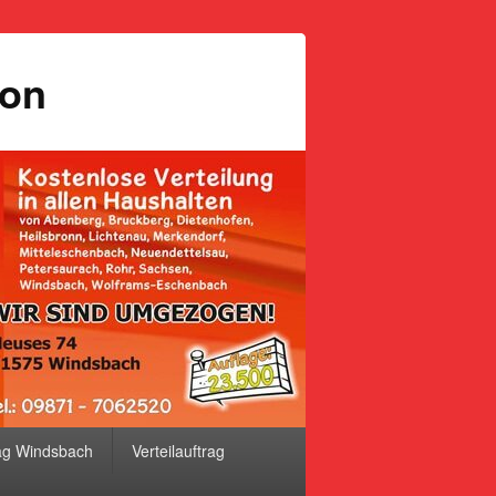
ion
ag Windsbach
Verteilauftrag