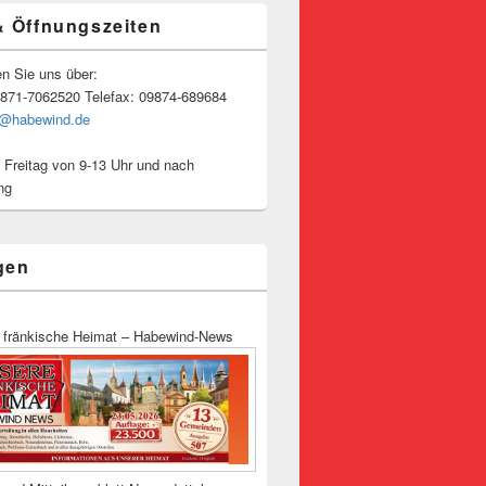
& Öffnungszeiten
en Sie uns über:
9871-7062520 Telefax: 09874-689684
o@habewind.de
 Freitag von 9-13 Uhr und nach
ng
gen
 fränkische Heimat – Habewind-News