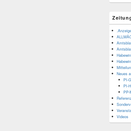
Zeitun
.Anzeige
ALLMÄ
Amtsbla
Amtsbla
Habewin
Habewin
Mitteilu
Neues a
PI-
PI-H
PP-M
Referen
Sonderve
Veranst
Videos