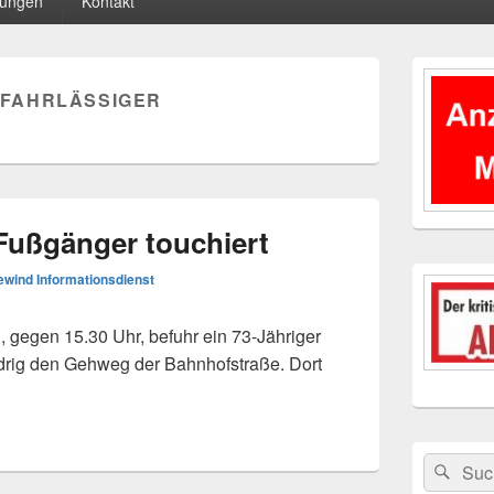
tungen
Kontakt
Primärer
Seitenleisten
FAHRLÄSSIGER
Widgetberei
Fußgänger touchiert
wind Informationsdienst
gegen 15.30 Uhr, befuhr ein 73-Jähriger
drig den Gehweg der Bahnhofstraße. Dort
gänger touchiert
Suchen
Suc
nach: