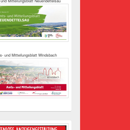
und Mitteilungsblatt Neuendettelsau
s- und Mitteilungsblatt Windsbach