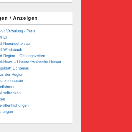
gen / Anzeigen
n / Verteilung / Preis
CHD!
tt Neuendettelsau
tt Windsbach
d Region – Öffnungszeiten
d-News – Unsere fränkische Heimat
ngsblatt Lichtenau
us der Region
Gunzenhausen
eilsbronn
ittelfranken
zen
röffentlichungen
altungen