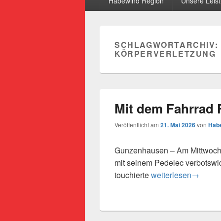
Habewind Region
Unsere Leis
SCHLAGWORTARCHIV:
KÖRPERVERLETZUNG
Mit dem Fahrrad 
Veröffentlicht am
21. Mai 2026
von
Habe
Gunzenhausen – Am Mittwoch, 
mit seinem Pedelec verbotswi
Mit dem Fahrrad Fuß
touchierte
weiterlesen
→