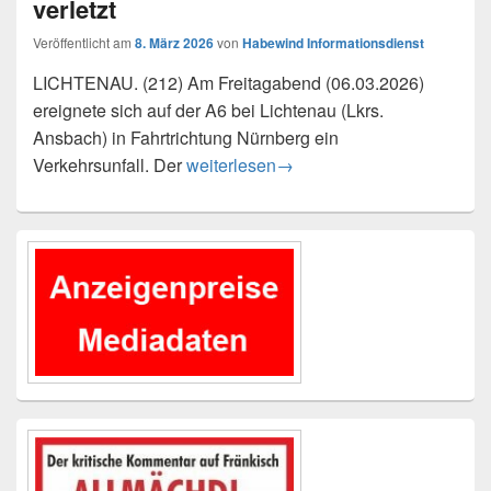
verletzt
Veröffentlicht am
8. März 2026
von
Habewind Informationsdienst
LICHTENAU. (212) Am Freitagabend (06.03.2026)
ereignete sich auf der A6 bei Lichtenau (Lkrs.
Ansbach) in Fahrtrichtung Nürnberg ein
Verkehrsunfall auf der A6 bei Lichtena
Verkehrsunfall. Der
weiterlesen
→
Primärer
Seitenleisten-
Widgetbereich