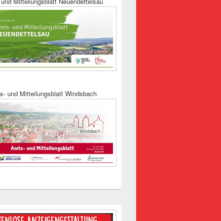
und Mitteilungsblatt Neuendettelsau
s- und Mitteilungsblatt Windsbach