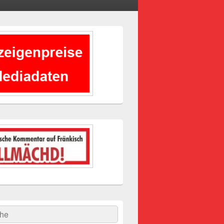
-
ch
hen