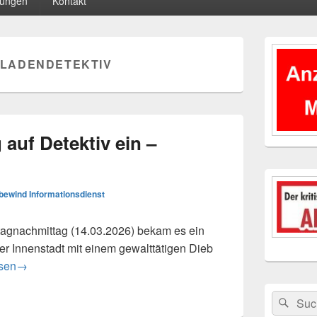
tungen
Kontakt
Primärer
Seitenleisten
LADENDETEKTIV
Widgetberei
auf Detektiv ein –
bewind Informationsdienst
nachmittag (14.03.2026) bekam es ein
er Innenstadt mit einem gewalttätigen Dieb
eb schlug auf Detektiv ein – Festnahme
esen
→
Suchen
Suc
nach: