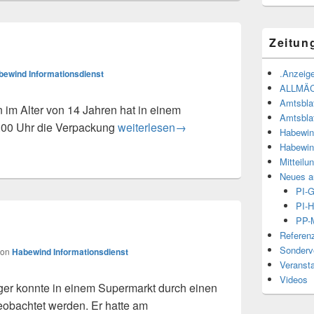
Zeitun
.Anzeige
bewind Informationsdienst
ALLMÄ
Amtsbla
m Alter von 14 Jahren hat in einem
Amtsbla
Ladendiebstahl
00 Uhr die Verpackung
weiterlesen
→
Habewin
Habewin
Mitteilu
Neues a
PI-
PI-H
PP-M
Referen
Sonderve
von
Habewind Informationsdienst
Veranst
Videos
er konnte in einem Supermarkt durch einen
eobachtet werden. Er hatte am