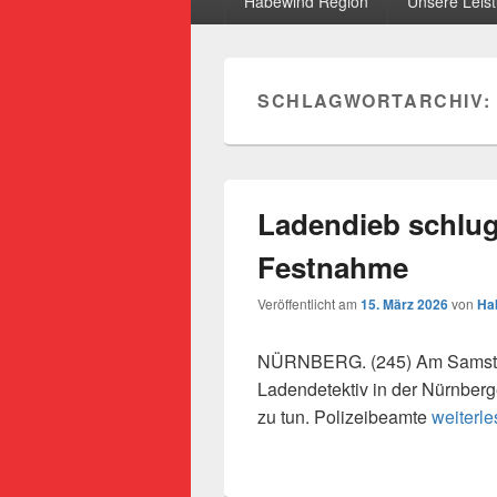
Habewind Region
Unsere Leis
SCHLAGWORTARCHIV:
Ladendieb schlug 
Festnahme
Veröffentlicht am
15. März 2026
von
Ha
NÜRNBERG. (245) Am Samstag
Ladendetektiv in der Nürnberg
Ladendi
zu tun. Polizeibeamte
weiterl