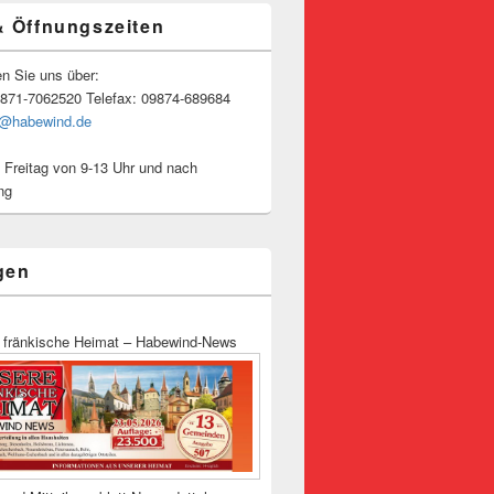
& Öffnungszeiten
en Sie uns über:
9871-7062520 Telefax: 09874-689684
o@habewind.de
 Freitag von 9-13 Uhr und nach
ng
gen
 fränkische Heimat – Habewind-News