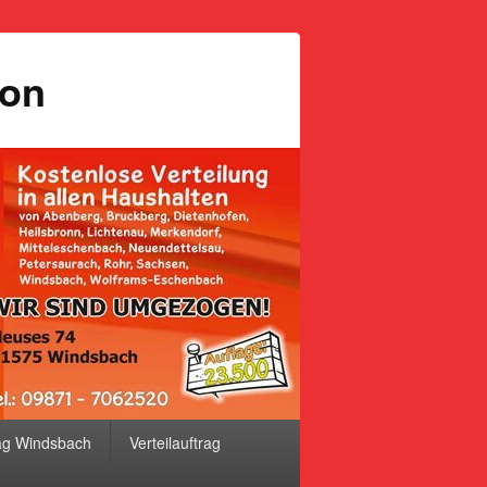
ion
ag Windsbach
Verteilauftrag