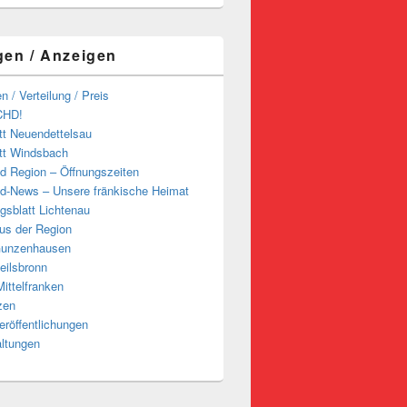
gen / Anzeigen
n / Verteilung / Preis
CHD!
tt Neuendettelsau
tt Windsbach
d Region – Öffnungszeiten
d-News – Unsere fränkische Heimat
ngsblatt Lichtenau
us der Region
Gunzenhausen
eilsbronn
ittelfranken
zen
röffentlichungen
altungen