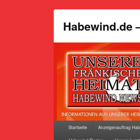
Habewind.de –
Primäres
Startseite
Anzeigenauftrag Ha
Menü