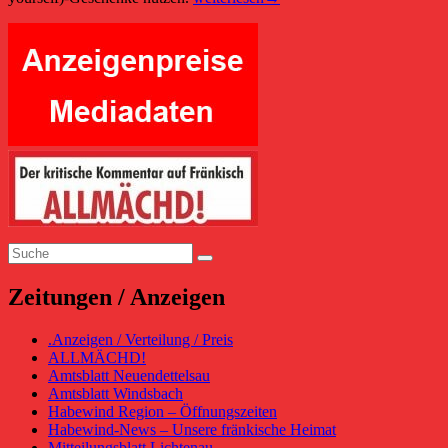
Naturkosmetik
Primärer
–
ein
Seitenleisten-
tolles
Widgetbereich
Geschenk
für
den
Muttertag!
Suchen
Suchen
nach:
Zeitungen / Anzeigen
.Anzeigen / Verteilung / Preis
ALLMÄCHD!
Amtsblatt Neuendettelsau
Amtsblatt Windsbach
Habewind Region – Öffnungszeiten
Habewind-News – Unsere fränkische Heimat
Mitteilungsblatt Lichtenau