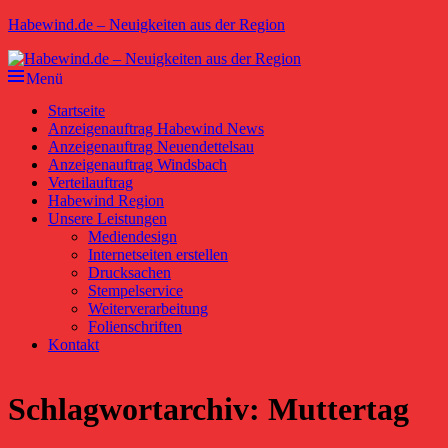
Zum
Habewind.de – Neuigkeiten aus der Region
Inhalt
springen
Menü
Primäres
Startseite
Anzeigenauftrag Habewind News
Menü
Anzeigenauftrag Neuendettelsau
Anzeigenauftrag Windsbach
Verteilauftrag
Habewind Region
Unsere Leistungen
Mediendesign
Internetseiten erstellen
Drucksachen
Stempelservice
Weiterverarbeitung
Folienschriften
Kontakt
Schlagwortarchiv:
Muttertag