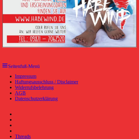
Seitenfuß-Menü
Seitenfuß-
Impressum
Haftungsausschluss / Disclaimer
Menü
Widerrufsbelehrung
AGB
Datenschutzerklärung
Facebook
YouTube
RSS-
Feed
Instagram
Threads