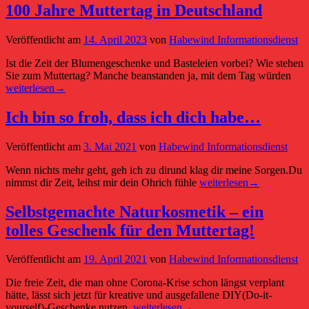
100 Jahre Muttertag in Deutschland
Veröffentlicht am
14. April 2023
von
Habewind Informationsdienst
Ist die Zeit der Blumengeschenke und Basteleien vorbei? Wie stehen
100
Sie zum Muttertag? Manche beanstanden ja, mit dem Tag würden
Jahr
weiterlesen
→
Mut
in
Ich bin so froh, dass ich dich habe…
Deu
Veröffentlicht am
3. Mai 2021
von
Habewind Informationsdienst
Wenn nichts mehr geht, geh ich zu dirund klag dir meine Sorgen.Du
Ich
nimmst dir Zeit, leihst mir dein Ohrich fühle
weiterlesen
→
bin
so
Selbstgemachte Naturkosmetik – ein
froh,
tolles Geschenk für den Muttertag!
dass
ich
dich
Veröffentlicht am
19. April 2021
von
Habewind Informationsdienst
habe…
Die freie Zeit, die man ohne Corona-Krise schon längst verplant
hätte, lässt sich jetzt für kreative und ausgefallene DIY(Do-it-
Selbstgemachte
yourself)-Geschenke nutzen.
weiterlesen
→