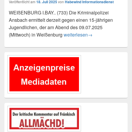
Veröffentlicht am
18. Juli 2025
von
Habewind Informationsdienst
WEIßENBURG I.BAY.. (733) Die Kriminalpolizei
Ansbach ermittelt derzeit gegen einen 15-jährigen
Jugendlichen, der am Abend des 09.07.2025
Sexualdelikt in Weißenburg – Wi
(Mittwoch) in Weißenburg
weiterlesen
→
Primärer
Seitenleisten-
Widgetbereich