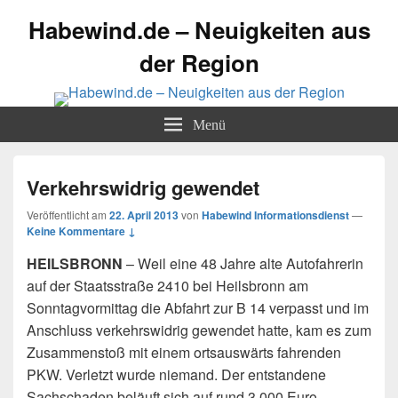
Habewind.de – Neuigkeiten aus
der Region
Menü
Verkehrswidrig gewendet
Veröffentlicht am
22. April 2013
von
Habewind Informationsdienst
—
Keine Kommentare ↓
HEILSBRONN
– Weil eine 48 Jahre alte Autofahrerin
auf der Staatsstraße 2410 bei Heilsbronn am
Sonntagvormittag die Abfahrt zur B 14 verpasst und im
Anschluss verkehrswidrig gewendet hatte, kam es zum
Zusammenstoß mit einem ortsauswärts fahrenden
PKW. Verletzt wurde niemand. Der entstandene
Sachschaden beläuft sich auf rund 3.000 Euro.