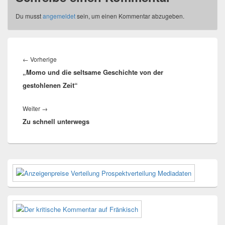
Du musst
angemeldet
sein, um einen Kommentar abzugeben.
Beitragsnavigation
Vorheriger
←
Vorherige
„Momo und die seltsame Geschichte von der
Beitrag:
gestohlenen Zeit“
Nächster
Weiter
→
Zu schnell unterwegs
Beitrag:
Primärer
Seitenleisten-
Widgetbereich