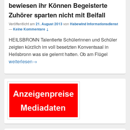
bewiesen ihr Können Begeisterte
Zuhörer sparten nicht mit Beifall
Veröffentlicht am
21. August 2013
von
Habewind Informationsdienst
—
Keine Kommentare ↓
HEILSBRONN Talentierte Schülerinnen und Schüler
zeigten kürzlich im voll besetzten Konventsaal in
Heilsbronn was sie gelernt hatten. Ob am Flügel
Schüler der Musikwelt Bokhyan bewiesen ihr Können Begeist
weiterlesen
→
Primärer
Seitenleisten-
Widgetbereich