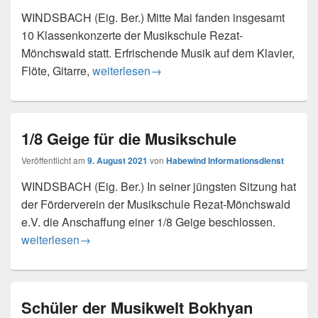
WINDSBACH (Eig. Ber.) Mitte Mai fanden insgesamt
10 Klassenkonzerte der Musikschule Rezat-
Mönchswald statt. Erfrischende Musik auf dem Klavier,
Klassenkonzerte der Musikschule Rezat-Mö
Flöte, Gitarre,
weiterlesen
→
1/8 Geige für die Musikschule
Veröffentlicht am
9. August 2021
von
Habewind Informationsdienst
WINDSBACH (Eig. Ber.) In seiner jüngsten Sitzung hat
der Förderverein der Musikschule Rezat-Mönchswald
e.V. die Anschaffung einer 1/8 Geige beschlossen.
1/8 Geige für die Musikschule
weiterlesen
→
Schüler der Musikwelt Bokhyan