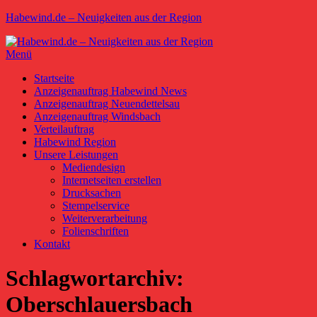
Zum
Habewind.de – Neuigkeiten aus der Region
Inhalt
springen
Menü
Primäres
Startseite
Anzeigenauftrag Habewind News
Menü
Anzeigenauftrag Neuendettelsau
Anzeigenauftrag Windsbach
Verteilauftrag
Habewind Region
Unsere Leistungen
Mediendesign
Internetseiten erstellen
Drucksachen
Stempelservice
Weiterverarbeitung
Folienschriften
Kontakt
Schlagwortarchiv:
Oberschlauersbach