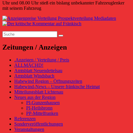
Uhr und 08.00 Uhr stieß ein bislang unbekannter Fahrzeuglenker
mit seinem Fahrzeug
Primärer
Seitenleisten-
Suchen
Widgetbereich
Suchen
nach:
Zeitungen / Anzeigen
.Anzeigen / Verteilung / Preis
ALLMÄCHD!
Amtsblatt Neuendettelsau
Amtsblatt Windsbach
Habewind Region – Öffnungszeiten
Habewind-News – Unsere fränkische Heimat
Mitteilungsblatt Lichtenau
Neues aus der Region
PI-Gunzenhausen
PI-Heilsbronn
PP-Mittelfranken
Referenzen
Sonderveröffentlichungen
Veranstaltungen