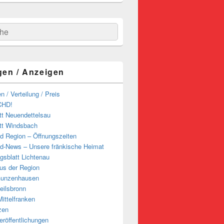
hen
gen / Anzeigen
n / Verteilung / Preis
CHD!
tt Neuendettelsau
tt Windsbach
d Region – Öffnungszeiten
d-News – Unsere fränkische Heimat
ngsblatt Lichtenau
us der Region
Gunzenhausen
eilsbronn
ittelfranken
zen
röffentlichungen