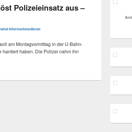
öst Polizeieinsatz aus –
Amt
wind Informationsdienst
ll am Montagvormittag in der U-Bahn-
e hantiert haben. Die Polizei nahm ihn
einsatz aus – Festnahme