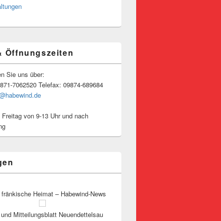
altungen
& Öffnungszeiten
en Sie uns über:
9871-7062520 Telefax: 09874-689684
o@habewind.de
 Freitag von 9-13 Uhr und nach
ng
gen
 fränkische Heimat – Habewind-News
und Mitteilungsblatt Neuendettelsau