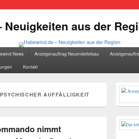
 Neuigkeiten aus der Reg
bewind News
Anzeigenauftrag Neuendettelsau
Anzeigenauftr
tungen
Kontakt
Primärer
Seitenleisten
PSYCHISCHER AUFFÄLLIGKEIT
Widgetberei
kommando nimmt