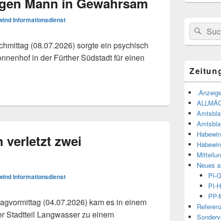
ligen Mann in Gewahrsam
ind Informationsdienst
Suchen
Suc
nach:
mittag (08.07.2026) sorgte ein psychisch
nnenhof in der Fürther Südstadt für einen
skommando nimmt psychisch auffälligen Mann in Gewahrsam
Zeitun
.Anzeige
ALLMÄ
Amtsbla
Amtsbla
Habewin
verletzt zwei
Habewin
Mitteilu
Neues a
PI-
ind Informationsdienst
PI-H
PP-M
vormittag (04.07.2026) kam es in einem
Referen
r Stadtteil Langwasser zu einem
Sonderve