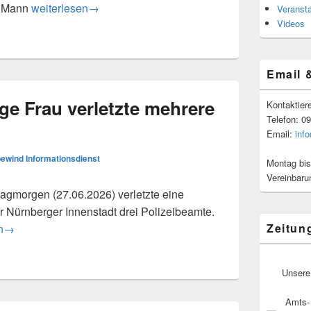
Aggressiver Mann verletzt zwei Polizeibeamte
er Mann
weiterlesen
→
Veranst
Videos
Email 
ige Frau verletzte mehrere
Kontaktier
Telefon: 0
Email:
inf
ewind Informationsdienst
Montag bis
Vereinbaru
morgen (27.06.2026) verletzte eine
er Nürnberger Innenstadt drei Polizeibeamte.
Zeitun
auffällige Frau verletzte mehrere Polizeibeamte
n
→
Unsere
Amts- 