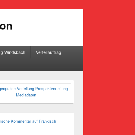
ion
ag Windsbach
Verteilauftrag
-
ch