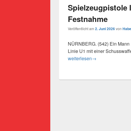
Spielzeugpistole l
Festnahme
Veröffentlicht am
2. Juni 2026
von
Habe
NÜRNBERG. (542) Ein Mann so
Linie U1 mit einer Schusswaff
Spielzeugpistole löst Polizei
weiterlesen
→