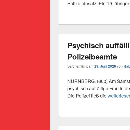
Polizeieinsatz. Ein 19-jährig
Psychisch auffäll
Polizeibeamte
Veröffentlicht am
29. Juni 2026
von
Hab
NÜRNBERG. (600) Am Samstag
psychisch auffällige Frau in d
Psychisch 
Die Polizei ließ die
weiterlese