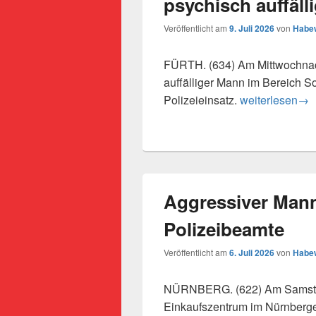
psychisch auffäl
Veröffentlicht am
9. Juli 2026
von
Habew
FÜRTH. (634) Am Mittwochnach
auffälliger Mann im Bereich So
Unterstützung
Polizeieinsatz.
weiterlesen
→
Aggressiver Mann 
Polizeibeamte
Veröffentlicht am
6. Juli 2026
von
Habew
NÜRNBERG. (622) Am Samstag
Einkaufszentrum im Nürnberge