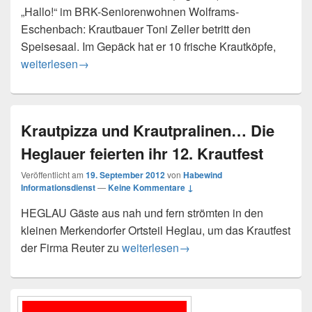
„Hallo!“ im BRK-Seniorenwohnen Wolframs-
Eschenbach: Krautbauer Toni Zeller betritt den
Speisesaal. Im Gepäck hat er 10 frische Krautköpfe,
Demenzwoche mit Krautfest
weiterlesen
→
Krautpizza und Krautpralinen… Die
Heglauer feierten ihr 12. Krautfest
Veröffentlicht am
19. September 2012
von
Habewind
Informationsdienst
—
Keine Kommentare ↓
HEGLAU Gäste aus nah und fern strömten in den
kleinen Merkendorfer Ortsteil Heglau, um das Krautfest
Krautpizza und Krautpralinen… Die Hegl
der Firma Reuter zu
weiterlesen
→
Primärer
Seitenleisten-