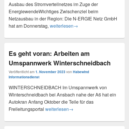
Ausbau des Stromverteilnetzes im Zuge der
EnergiewendeWichtiges Zwischenziel beim
Netzausbau in der Region: Die N-ERGIE Netz GmbH
N-ERGIE Netz GmbH nimmt Umspannwer
hat am Donnerstag,
weiterlesen
→
Es geht voran: Arbeiten am
Umspannwerk Winterschneidbach
Veröffentlicht am
1. November 2023
von
Habewind
Informationsdienst
WINTERSCHNEIDBACH Im Umspannwerk von
Winterschneidbach bei Ansbach nahe der A6 hat ein
Autokran Anfang Oktober die Teile für das
Es geht voran: Arbeiten am Umspannwer
Freileitungsportal
weiterlesen
→