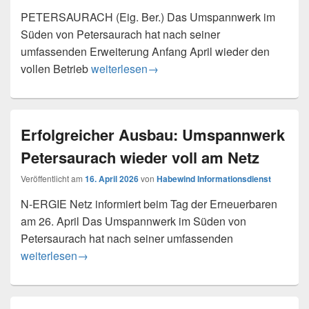
PETERSAURACH (Eig. Ber.) Das Umspannwerk im
Süden von Petersaurach hat nach seiner
umfassenden Erweiterung Anfang April wieder den
Erfolgreicher Ausbau: Umspannwerk Petersa
vollen Betrieb
weiterlesen
→
Erfolgreicher Ausbau: Umspannwerk
Petersaurach wieder voll am Netz
Veröffentlicht am
16. April 2026
von
Habewind Informationsdienst
N-ERGIE Netz informiert beim Tag der Erneuerbaren
am 26. April Das Umspannwerk im Süden von
Petersaurach hat nach seiner umfassenden
Erfolgreicher Ausbau: Umspannwerk Petersaurach wieder 
weiterlesen
→