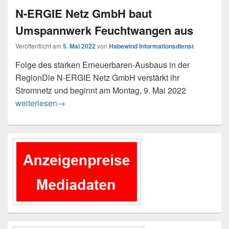
N-ERGIE Netz GmbH baut
Umspannwerk Feuchtwangen aus
Veröffentlicht am
5. Mai 2022
von
Habewind Informationsdienst
Folge des starken Erneuerbaren-Ausbaus in der
RegionDie N-ERGIE Netz GmbH verstärkt ihr
Stromnetz und beginnt am Montag, 9. Mai 2022
N-ERGIE Netz GmbH baut Umspannwerk Feuchtwangen a
weiterlesen
→
Primärer
Seitenleisten-
Widgetbereich