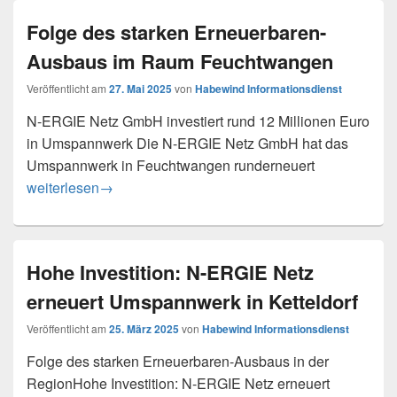
Folge des starken Erneuerbaren-
Ausbaus im Raum Feuchtwangen
Veröffentlicht am
27. Mai 2025
von
Habewind Informationsdienst
N-ERGIE Netz GmbH investiert rund 12 Millionen Euro
in Umspannwerk Die N-ERGIE Netz GmbH hat das
Umspannwerk in Feuchtwangen runderneuert
Folge des starken Erneuerbaren-Ausbaus im Raum Feuch
weiterlesen
→
Hohe Investition: N-ERGIE Netz
erneuert Umspannwerk in Ketteldorf
Veröffentlicht am
25. März 2025
von
Habewind Informationsdienst
Folge des starken Erneuerbaren-Ausbaus in der
RegionHohe Investition: N-ERGIE Netz erneuert