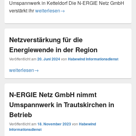
Umspannwerk in Ketteldorf Die N-ERGIE Netz GmbH
Hohe Investition: N-ERGIE Netz erneuert Umsp
verstärkt ihr
weiterlesen
→
Netzverstärkung für die
Energiewende in der Region
Veröffentlicht am
20. Juni 2024
von
Habewind Informationsdienst
Netzverstärkung für die Energiewende in der Region
weiterlesen
→
N-ERGIE Netz GmbH nimmt
Umspannwerk in Trautskirchen in
Betrieb
Veröffentlicht am
18. November 2023
von
Habewind
Informationsdienst