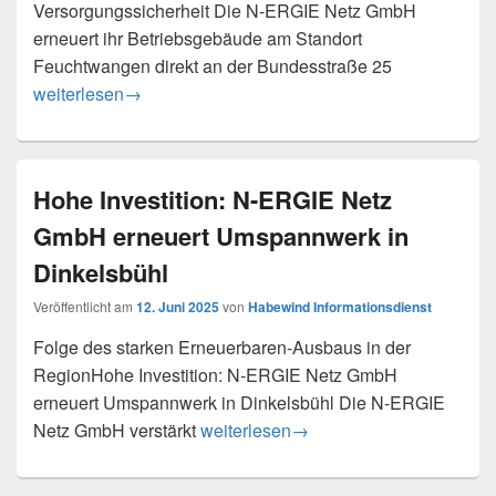
Versorgungssicherheit Die N-ERGIE Netz GmbH
erneuert ihr Betriebsgebäude am Standort
Feuchtwangen direkt an der Bundesstraße 25
N-ERGIE Netz GmbH baut Standort Feuchtwangen neu au
weiterlesen
→
Hohe Investition: N-ERGIE Netz
GmbH erneuert Umspannwerk in
Dinkelsbühl
Veröffentlicht am
12. Juni 2025
von
Habewind Informationsdienst
Folge des starken Erneuerbaren-Ausbaus in der
RegionHohe Investition: N-ERGIE Netz GmbH
erneuert Umspannwerk in Dinkelsbühl Die N-ERGIE
Hohe Investition: N-ERGIE Netz Gmb
Netz GmbH verstärkt
weiterlesen
→