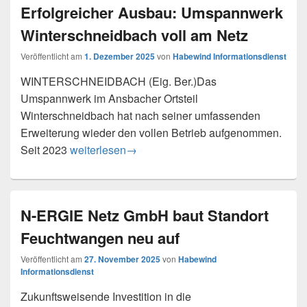
Erfolgreicher Ausbau: Umspannwerk
Winterschneidbach voll am Netz
Veröffentlicht am
1. Dezember 2025
von
Habewind Informationsdienst
WINTERSCHNEIDBACH (Eig. Ber.)Das
Umspannwerk im Ansbacher Ortsteil
Winterschneidbach hat nach seiner umfassenden
Erweiterung wieder den vollen Betrieb aufgenommen.
Erfolgreicher Ausbau: Umspannwerk Winterschn
Seit 2023
weiterlesen
→
N-ERGIE Netz GmbH baut Standort
Feuchtwangen neu auf
Veröffentlicht am
27. November 2025
von
Habewind
Informationsdienst
Zukunftsweisende Investition in die