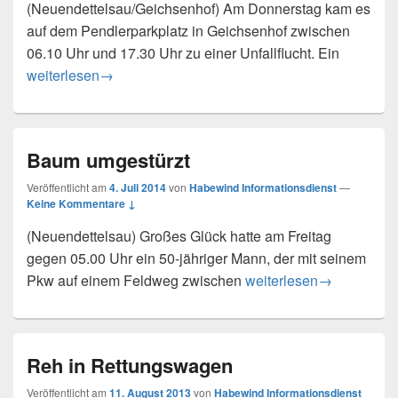
(Neuendettelsau/Geichsenhof) Am Donnerstag kam es
auf dem Pendlerparkplatz in Geichsenhof zwischen
06.10 Uhr und 17.30 Uhr zu einer Unfallflucht. Ein
Unfallflucht
weiterlesen
→
Baum umgestürzt
Veröffentlicht am
4. Juli 2014
von
Habewind Informationsdienst
—
Keine Kommentare ↓
(Neuendettelsau) Großes Glück hatte am Freitag
gegen 05.00 Uhr ein 50-jähriger Mann, der mit seinem
Baum umgestürzt
Pkw auf einem Feldweg zwischen
weiterlesen
→
Reh in Rettungswagen
Veröffentlicht am
11. August 2013
von
Habewind Informationsdienst