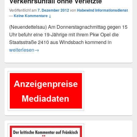
Verkehrsunfall ohne Verletzte
Veröffentlicht am
7. Dezember 2012
von
Habewind Informationsdienst
—
Keine Kommentare ↓
(Neuendettelsau) Am Donnerstagnachmittag gegen 15
Uhr befuhr eine 19-Jährige mit ihrem Pkw Opel die
Staatsstraße 2410 aus Windsbach kommend in
Verkehrsunfall ohne Verletzte
weiterlesen
→
Primärer
Seitenleisten-
Widgetbereich