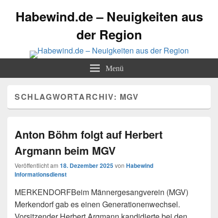
Habewind.de – Neuigkeiten aus
der Region
Menü
SCHLAGWORTARCHIV:
MGV
Anton Böhm folgt auf Herbert
Argmann beim MGV
Veröffentlicht am
18. Dezember 2025
von
Habewind
Informationsdienst
MERKENDORFBeim Männergesangverein (MGV)
Merkendorf gab es einen Generationenwechsel.
Vorsitzender Herbert Argmann kandidierte bei den