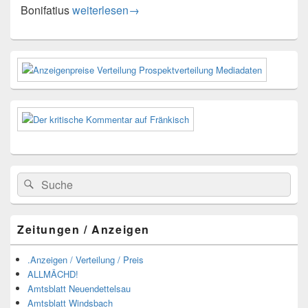
Konzert des Männergesangvereins Windsbach in 
Bonifatius
weiterlesen
→
Primärer
Seitenleisten-
Widgetbereich
Suchen
Suchen
nach:
Zeitungen / Anzeigen
.Anzeigen / Verteilung / Preis
ALLMÄCHD!
Amtsblatt Neuendettelsau
Amtsblatt Windsbach