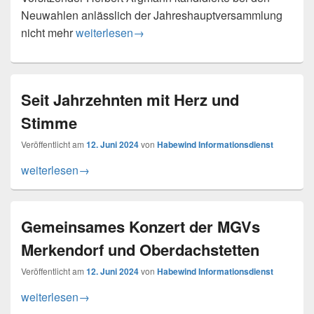
Neuwahlen anlässlich der Jahreshauptversammlung
Anton Böhm folgt auf Herbert Argmann beim M
nicht mehr
weiterlesen
→
Seit Jahrzehnten mit Herz und
Stimme
Veröffentlicht am
12. Juni 2024
von
Habewind Informationsdienst
Seit Jahrzehnten mit Herz und Stimme
weiterlesen
→
Gemeinsames Konzert der MGVs
Merkendorf und Oberdachstetten
Veröffentlicht am
12. Juni 2024
von
Habewind Informationsdienst
Gemeinsames Konzert der MGVs Merkendorf und Oberdach
weiterlesen
→