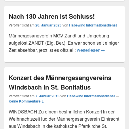
Nach 130 Jahren ist Schluss!
Veröffentlicht am
20. Januar 2023
von
Habewind Informationsdienst
Männergesangverein MGV Zandt und Umgebung
aufgelöst ZANDT (Eig. Ber.): Es war schon seit einiger
Nach 130 Jahren ist Schl
Zeit absehbar, jetzt ist es offiziell:
weiterlesen
→
Konzert des Männergesangvereins
Windsbach in St. Bonifatius
Veröffentlicht am
7. Januar 2013
von
Habewind Informationsdienst
—
Keine Kommentare ↓
WINDSBACH Zu einem besinnlichen Konzert in der
Weihnachtszeit lud der Männergesangverein Eintracht
aus Windsbach in die katholische Pfarrkirche St.