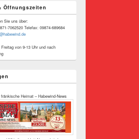
& Öffnungszeiten
en Sie uns über:
9871-7062520 Telefax: 09874-689684
o@habewind.de
 Freitag von 9-13 Uhr und nach
ng
gen
 fränkische Heimat – Habewind-News