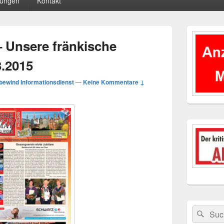
tungen
Kontakt
Primärer
Seitenleisten
 Unsere fränkische
Widgetberei
3.2015
bewind Informationsdienst
—
Keine Kommentare ↓
Suchen
Suc
nach: