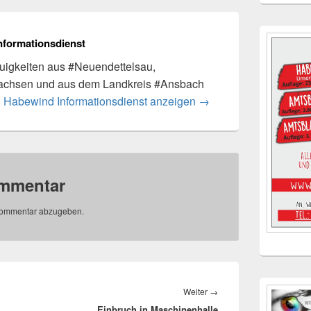
nformationsdienst
igkeiten aus #Neuendettelsau,
achsen und aus dem Landkreis #Ansbach
n Habewind Informationsdienst anzeigen
→
ommentar
Kommentar abzugeben.
Nächster
Weiter
→
Einbruch in Maschinenhalle
Beitrag: