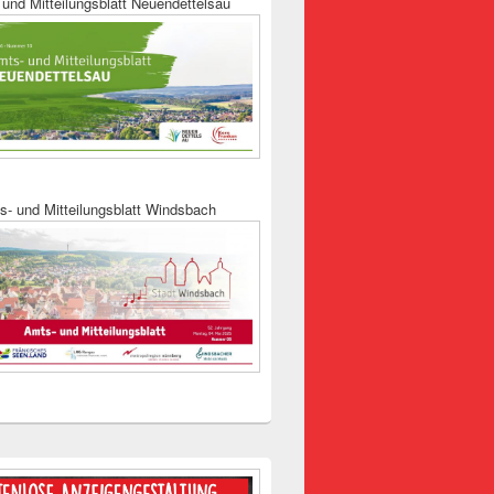
und Mitteilungsblatt Neuendettelsau
s- und Mitteilungsblatt Windsbach