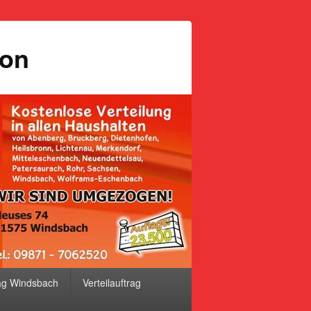
ion
ag Windsbach
Verteilauftrag