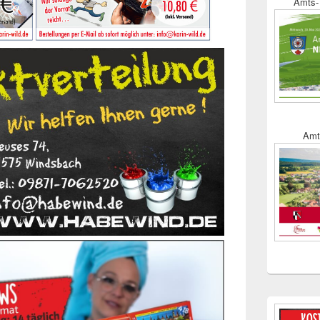
Amts- 
Amt