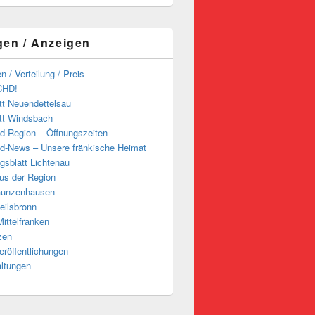
gen / Anzeigen
n / Verteilung / Preis
CHD!
tt Neuendettelsau
tt Windsbach
d Region – Öffnungszeiten
d-News – Unsere fränkische Heimat
ngsblatt Lichtenau
us der Region
Gunzenhausen
eilsbronn
ittelfranken
zen
röffentlichungen
altungen