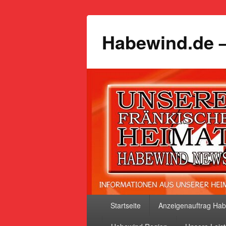
Habewind.de –
Primäres
Startseite
Anzeigenauftrag Ha
Menü