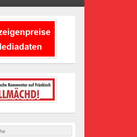
-
ch
hen