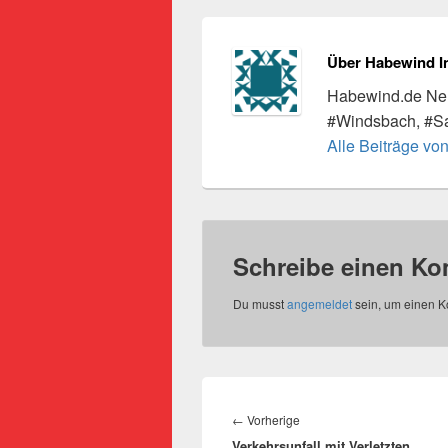
Über Habewind I
Habewind.de Neu
#Windsbach, #S
Alle Beiträge vo
Schreibe einen K
Du musst
angemeldet
sein, um einen 
Beitragsnavigation
Vorheriger
←
Vorherige
Verkehrsunfall mit Verletzten
Beitrag: