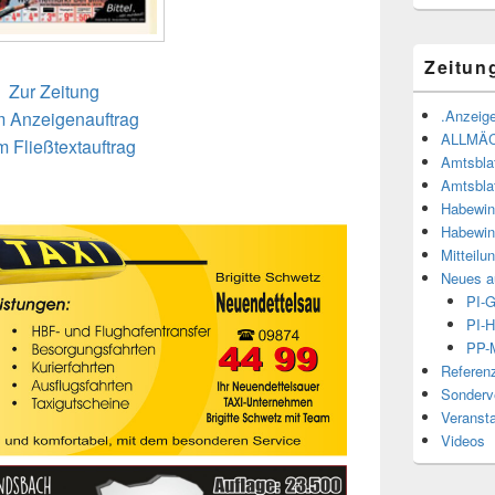
Zeitun
Zur Zeitung
.Anzeige
 Anzeigenauftrag
ALLMÄ
 Fließtextauftrag
Amtsbla
Amtsbla
Habewin
Habewin
Mitteilu
Neues a
PI-
PI-H
PP-M
Referen
Sonderve
Veranst
Videos