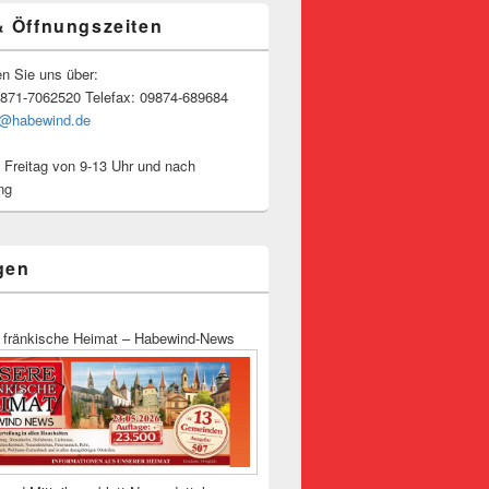
& Öffnungszeiten
en Sie uns über:
9871-7062520 Telefax: 09874-689684
o@habewind.de
 Freitag von 9-13 Uhr und nach
ng
gen
 fränkische Heimat – Habewind-News