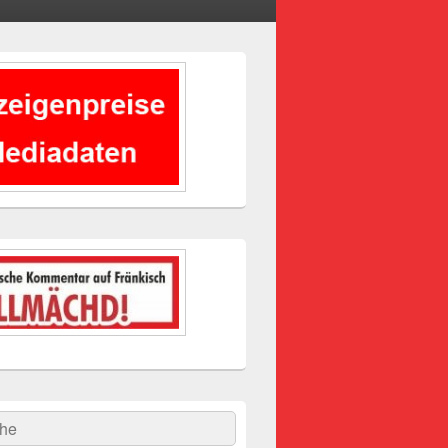
-
ch
hen