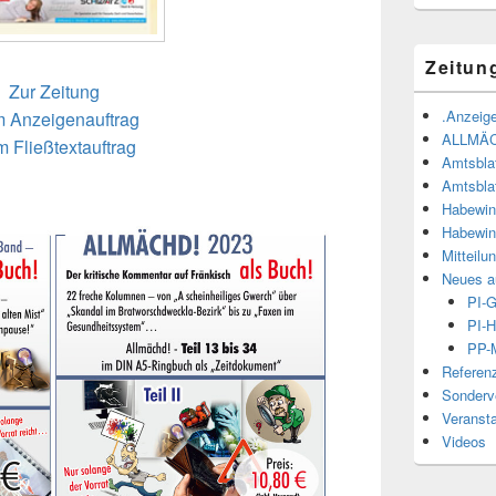
Zeitun
Zur Zeitung
.Anzeige
 Anzeigenauftrag
ALLMÄ
 Fließtextauftrag
Amtsbla
Amtsbla
Habewin
Habewin
Mitteilu
Neues a
PI-
PI-H
PP-M
Referen
Sonderve
Veranst
Videos