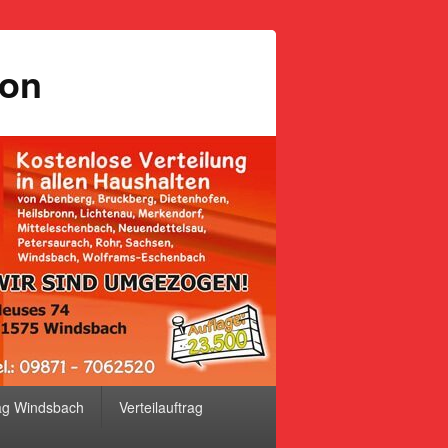
ion
ag Windsbach
Verteilauftrag