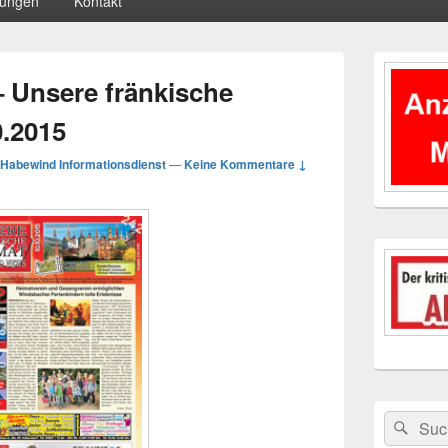
tungen
Kontakt
Primärer
Seitenleisten
 Unsere fränkische
Widgetberei
0.2015
Habewind Informationsdienst
—
Keine Kommentare ↓
Suchen
Suc
nach: