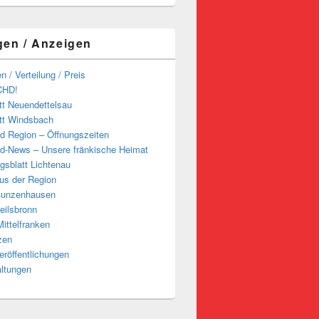
gen / Anzeigen
n / Verteilung / Preis
CHD!
tt Neuendettelsau
tt Windsbach
d Region – Öffnungszeiten
d-News – Unsere fränkische Heimat
ngsblatt Lichtenau
us der Region
Gunzenhausen
eilsbronn
ittelfranken
zen
röffentlichungen
altungen