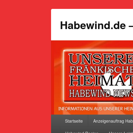
Habewind.de –
Primäres
Startseite
Anzeigenauftrag Ha
Menü