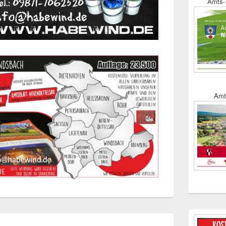
Amts- 
Amt