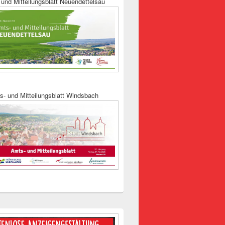
und Mitteilungsblatt Neuendettelsau
s- und Mitteilungsblatt Windsbach