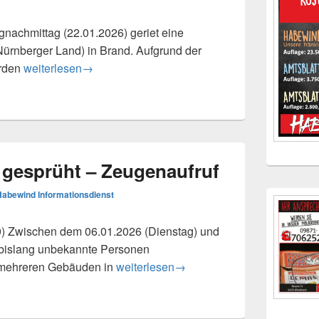
achmittag (22.01.2026) geriet eine
Nürnberger Land) in Brand. Aufgrund der
Scheunenbrand in Altenthann
urden
weiterlesen
→
ti gesprüht – Zeugenaufruf
Habewind Informationsdienst
Zwischen dem 06.01.2026 (Dienstag) und
n bislang unbekannte Personen
Politische Graffiti gesprüht – Zeugenaufr
n mehreren Gebäuden in
weiterlesen
→