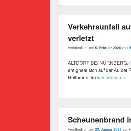
Verkehrsunfall au
verletzt
Veröffentlicht am
5. Februar 2026
von
H
ALTDORF BEI NÜRNBERG. (111
ereignete sich auf der A6 bei
Verkehrsunfall a
Heilbronn ein
weiterlesen
→
Scheunenbrand i
Veröffentlicht am
23. Januar 2026
von