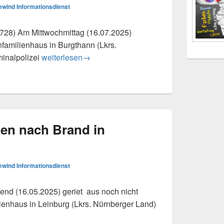
wind Informationsdienst
) Am Mittwochmittag (16.07.2025)
familienhaus in Burgthann (Lkrs.
Einbruch in Einfamilienhaus – Zeugen gesucht
minalpolizei
weiterlesen
→
en nach Brand in
wind Informationsdienst
nd (16.05.2025) geriet aus noch nicht
lienhaus in Leinburg (Lkrs. Nürnberger Land)
ach Brand in Einfamilienhaus