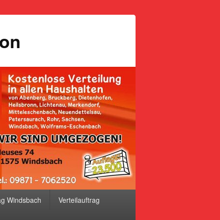
ion
ag Windsbach
Verteilauftrag