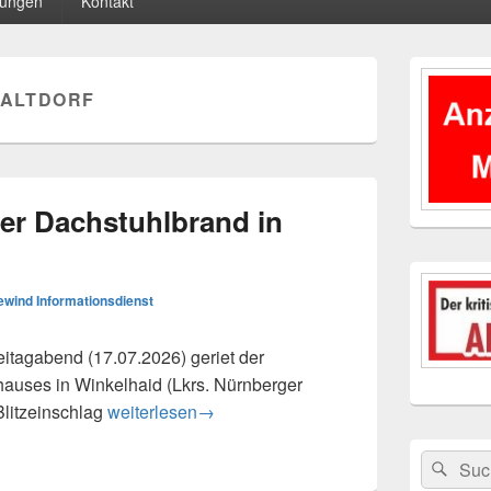
tungen
Kontakt
Primärer
Seitenleisten
ALTDORF
Widgetberei
er Dachstuhlbrand in
wind Informationsdienst
itagabend (17.07.2026) geriet der
hauses in Winkelhaid (Lkrs. Nürnberger
Schadensträchtiger Dachstuhlbrand in Winkelhai
Blitzeinschlag
weiterlesen
→
Suchen
Suc
nach: