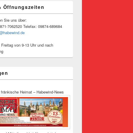
& Öffnungszeiten
en Sie uns über:
9871-7062520 Telefax: 09874-689684
o@habewind.de
inweise
 Freitag von 9-13 Uhr und nach
ng
gen
 fränkische Heimat – Habewind-News