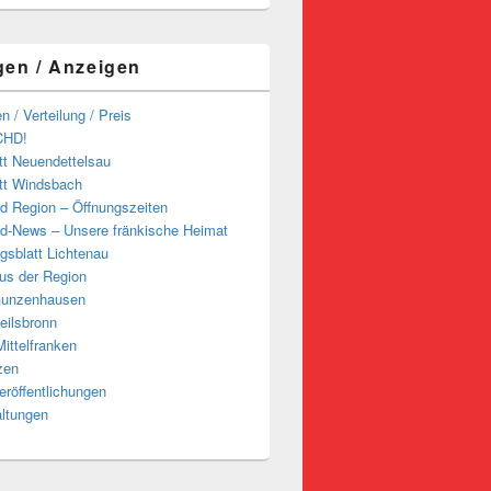
gen / Anzeigen
n / Verteilung / Preis
CHD!
tt Neuendettelsau
tt Windsbach
d Region – Öffnungszeiten
d-News – Unsere fränkische Heimat
ngsblatt Lichtenau
us der Region
Gunzenhausen
eilsbronn
ittelfranken
zen
röffentlichungen
altungen