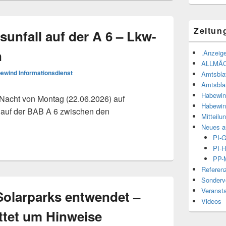
Zeitun
unfall auf der A 6 – Lkw-
n
.Anzeige
ALLMÄ
ewind Informationsdienst
Amtsbla
Amtsbla
Habewin
acht von Montag (22.06.2026) auf
Habewin
 auf der BAB A 6 zwischen den
Mitteilu
er A 6 – Lkw-Fahrer verstorben
Neues a
PI-
PI-H
PP-M
Referen
Sonderve
Veranst
Solarparks entwendet –
Videos
ittet um Hinweise