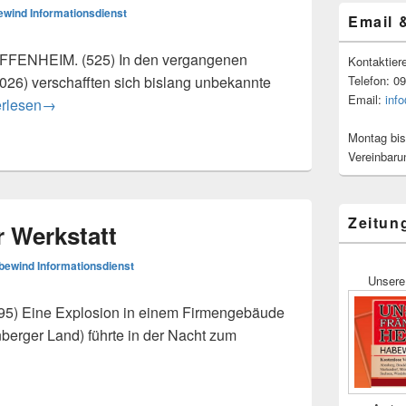
wind Informationsdienst
Email 
ENHEIM. (525) In den vergangenen
Kontaktier
Telefon: 0
026) verschafften sich bislang unbekannte
Email:
inf
rkabel aus Solarparks entwendet – Kriminalpolizei bittet um H
erlesen
→
Montag bis
Vereinbaru
Zeitun
r Werkstatt
bewind Informationsdienst
Unsere
 Eine Explosion in einem Firmengebäude
berger Land) führte in der Nacht zum
rkstatt