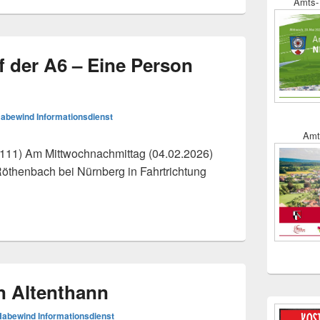
Amts- 
f der A6 – Eine Person
abewind Informationsdienst
Amt
) Am Mittwochnachmittag (04.02.2026)
 Röthenbach bei Nürnberg in Fahrtrichtung
uf der A6 – Eine Person verletzt
n Altenthann
Habewind Informationsdienst