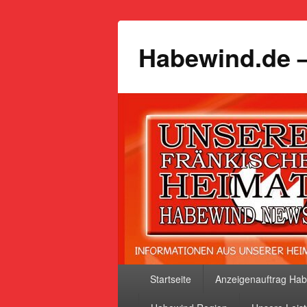
Habewind.de –
Primäres
Startseite
Anzeigenauftrag Ha
Menü