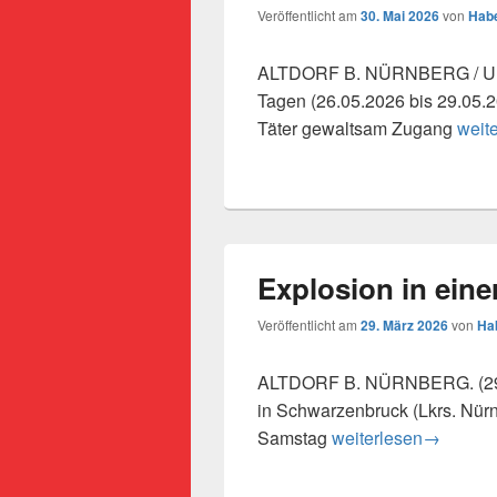
Veröffentlicht am
30. Mai 2026
von
Habe
ALTDORF B. NÜRNBERG / UFF
Tagen (26.05.2026 bis 29.05.2
Kupfe
Täter gewaltsam Zugang
weit
Explosion in eine
Veröffentlicht am
29. März 2026
von
Ha
ALTDORF B. NÜRNBERG. (295)
in Schwarzenbruck (Lkrs. Nürn
Explosion in einer We
Samstag
weiterlesen
→