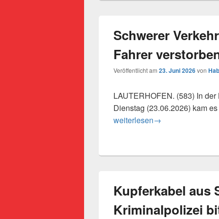
Schwerer Verkehrs
Fahrer verstorbe
Veröffentlicht am
23. Juni 2026
von
Hab
LAUTERHOFEN. (583) In der N
Dienstag (23.06.2026) kam es
Schwerer Verkehrsunfall auf d
weiterlesen
→
Kupferkabel aus 
Kriminalpolizei b