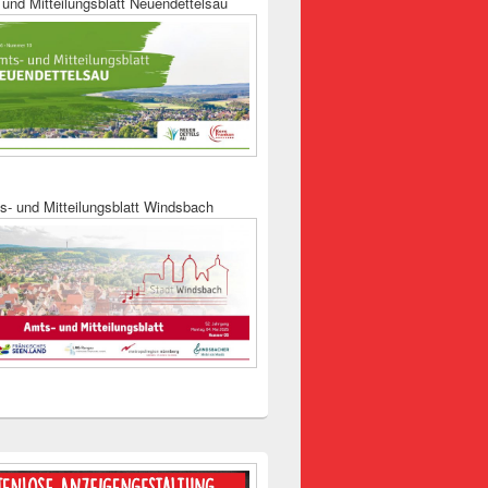
und Mitteilungsblatt Neuendettelsau
s- und Mitteilungsblatt Windsbach