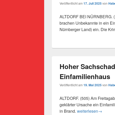
Veröffentlicht am
17. Juli 2025
von
Habe
ALTDORF BEI NÜRNBERG. (728
brachen Unbekannte in ein Ein
Nürnberger Land) ein. Die Kri
Hoher Sachschad
Einfamilienhaus
Veröffentlicht am
19. Mai 2025
von
Habe
ALTDORF. (505) Am Freitagabe
geklärter Ursache ein Einfami
Hoher Sachschaden n
in Brand.
weiterlesen
→