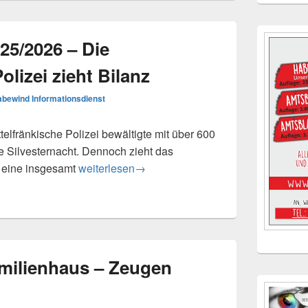
25/2026 – Die
olizei zieht Bilanz
bewind Informationsdienst
lfränkische Polizei bewältigte mit über 600
e Silvesternacht. Dennoch zieht das
Jahreswechsel 2025/2026 – Die mittelfränkische
n eine insgesamt
weiterlesen
→
amilienhaus – Zeugen