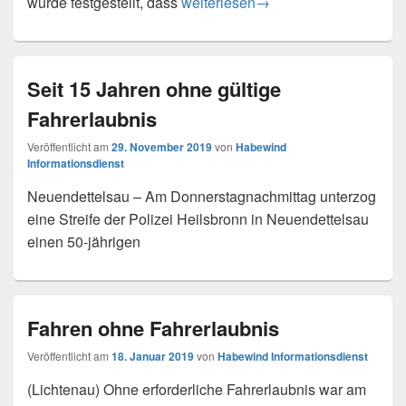
Fahrt ohne Fürherschein und unter
wurde festgestellt, dass
weiterlesen
→
Seit 15 Jahren ohne gültige
Fahrerlaubnis
Veröffentlicht am
29. November 2019
von
Habewind
Informationsdienst
Neuendettelsau – Am Donnerstagnachmittag unterzog
eine Streife der Polizei Heilsbronn in Neuendettelsau
einen 50-jährigen
Fahren ohne Fahrerlaubnis
Veröffentlicht am
18. Januar 2019
von
Habewind Informationsdienst
(Lichtenau) Ohne erforderliche Fahrerlaubnis war am