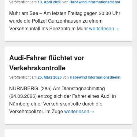
Veröffentlicht am
13. April 2026
von
Habewind Informationsdienst
Muhr am See – Am letzten Freitag gegen 20:30 Uhr
wurde die Polizei Gunzenhausen zu einem
Verkehrsunfall und oh
Verkehrsunfall ins Seezentrum Muhr
weiterlesen
→
Audi-Fahrer flüchtet vor
Verkehrskontrolle
Veröffentlicht am
25. März 2026
von
Habewind Informationsdienst
NÜRNBERG. (285) Am Dienstagnachmittag
(24.03.2026) entzog sich der Fahrer eines Audi in
Nürnberg einer Verkehrskontrolle durch die
Audi-Fahrer flüchtet vor Verkehrsk
Verkehrspolizei. Im Zuge
weiterlesen
→