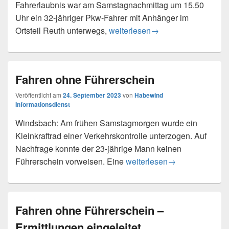
Fahrerlaubnis war am Samstagnachmittag um 15.50
Uhr ein 32-jähriger Pkw-Fahrer mit Anhänger im
Fahren ohne Fahrerlaubnis
Ortsteil Reuth unterwegs,
weiterlesen
→
Fahren ohne Führerschein
Veröffentlicht am
24. September 2023
von
Habewind
Informationsdienst
Windsbach: Am frühen Samstagmorgen wurde ein
Kleinkraftrad einer Verkehrskontrolle unterzogen. Auf
Nachfrage konnte der 23-jährige Mann keinen
Fahren ohne Führerschein
Führerschein vorweisen. Eine
weiterlesen
→
Fahren ohne Führerschein –
Ermittlungen eingeleitet