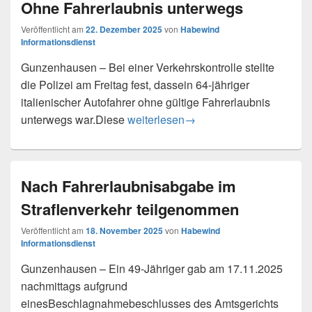
Ohne Fahrerlaubnis unterwegs
Veröffentlicht am
22. Dezember 2025
von
Habewind
Informationsdienst
Gunzenhausen – Bei einer Verkehrskontrolle stellte
die Polizei am Freitag fest, dassein 64-jähriger
italienischer Autofahrer ohne gültige Fahrerlaubnis
Ohne Fahrerlaubnis unterwegs
unterwegs war.Diese
weiterlesen
→
Nach Fahrerlaubnisabgabe im
Straflenverkehr teilgenommen
Veröffentlicht am
18. November 2025
von
Habewind
Informationsdienst
Gunzenhausen – Ein 49-Jähriger gab am 17.11.2025
nachmittags aufgrund
einesBeschlagnahmebeschlusses des Amtsgerichts