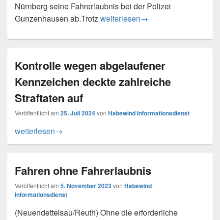
Nürnberg seine Fahrerlaubnis bei der Polizei
Nach Fahrerlaubnisabgabe im Str
Gunzenhausen ab.Trotz
weiterlesen
→
Kontrolle wegen abgelaufener
Kennzeichen deckte zahlreiche
Straftaten auf
Veröffentlicht am
25. Juli 2024
von
Habewind Informationsdienst
Kontrolle wegen abgelaufener Kennzeichen deckte zahlreic
weiterlesen
→
Fahren ohne Fahrerlaubnis
Veröffentlicht am
5. November 2023
von
Habewind
Informationsdienst
(Neuendettelsau/Reuth) Ohne die erforderliche