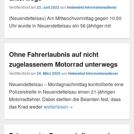
Veröffentlicht am
23. Juni 2022
von
Habewind Informationsdienst
(Neuendettelsau) Am Mittwochvormittag gegen 10.50
Uhr wurde in Neuendettelsau ein 56-jähriger mit
Ohne Fahrerlaubnis auf nicht
zugelassenem Motorrad unterwegs
Veröffentlicht am
24. März 2020
von
Habewind Informationsdienst
Neuendettelsau – Montagnachmittag kontrollierte eine
Polizeistreife in Neuendettelsau einen 21-jährigen
Motorradfahrer. Dabei stellten die Beamten fest, dass
Ohne Fahrerlaubnis auf nicht zugelassen
das Krad weder
weiterlesen
→