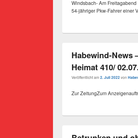
Windsbach- Am Freitagabend (
54-jähriger Pkw-Fahrer einer V
Habewind-News –
Heimat 410/ 02.07
Veröffentlicht am
2. Juli 2022
von
Habew
Zur ZeitungZum Anzeigenauft
Betrunken und o