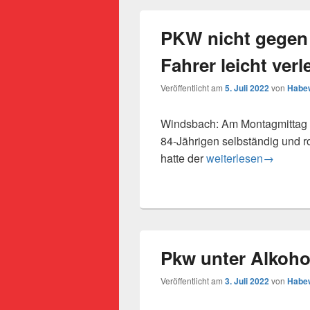
PKW nicht gegen 
Fahrer leicht verl
Veröffentlicht am
5. Juli 2022
von
Habew
Windsbach: Am Montagmittag 
84-Jährigen selbständig und r
PKW nicht gegen Wegro
hatte der
weiterlesen
→
Pkw unter Alkohol
Veröffentlicht am
3. Juli 2022
von
Habew