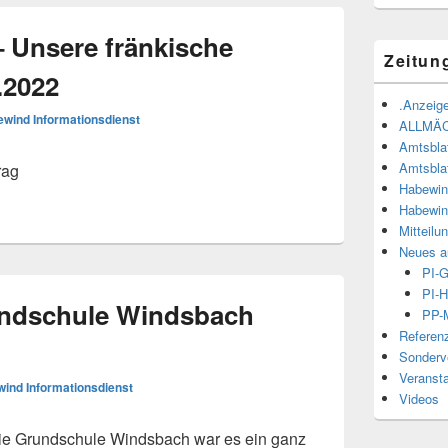
 Unsere fränkische
Zeitun
.2022
.Anzeige
wind Informationsdienst
ALLMÄ
Amtsbla
Amtsbla
rag
Habewin
Habewin
Mitteilu
Neues a
PI-
PI-H
undschule Windsbach
PP-M
Referen
Sonderve
Veranst
ind Informationsdienst
Videos
ie Grundschule Windsbach war es ein ganz