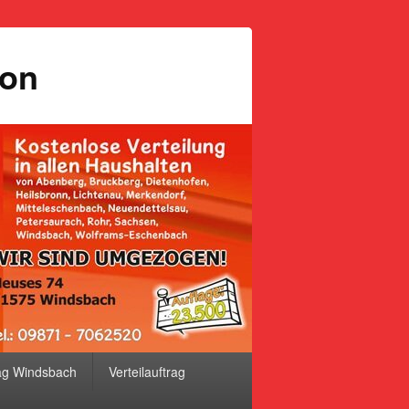
ion
ag Windsbach
Verteilauftrag