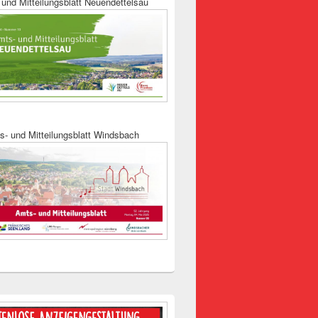
und Mitteilungsblatt Neuendettelsau
s- und Mitteilungsblatt Windsbach