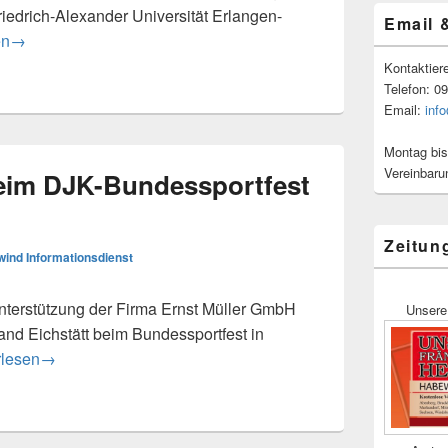
riedrich-Alexander Universität Erlangen-
Email 
he Grundschule Windsbach erneut zertifiziert
en
→
Kontaktier
Telefon: 0
Email:
inf
Montag bis
Vereinbaru
eim DJK-Bundessportfest
Zeitun
ind Informationsdienst
terstützung der Firma Ernst Müller GmbH
Unsere
nd Eichstätt beim Bundessportfest in
enaktion beim DJK-Bundessportfest in Schwabach
rlesen
→