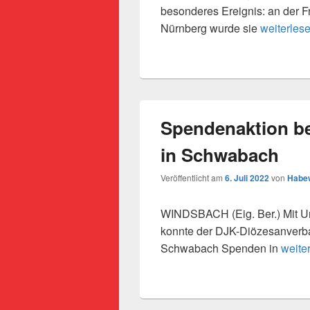
besonderes Ereignis: an der F
Musikalisc
Nürnberg wurde sie
weiterles
Spendenaktion b
in Schwabach
Veröffentlicht am
6. Juli 2022
von
Habew
WINDSBACH (Eig. Ber.) Mit Un
konnte der DJK-Diözesanverba
Spend
Schwabach Spenden in
weite