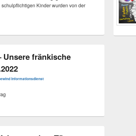
schulpflichtigen Kinder wurden von der
Windsbach unterstützt die Grund- und Mittelschule
 Unsere fränkische
.2022
ewind Informationsdienst
rag