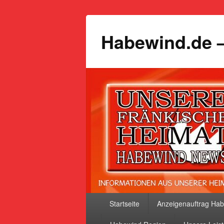
Habewind.de –
Primäres
Startseite
Anzeigenauftrag Ha
Menü