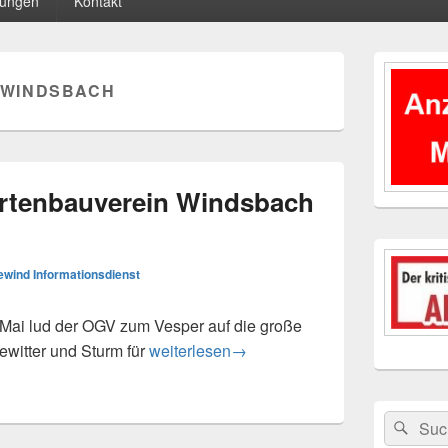
tungen
Kontakt
Primärer
Seitenleisten
WINDSBACH
Widgetberei
artenbauverein Windsbach
wind Informationsdienst
Mai lud der OGV zum Vesper auf die große
Der Obst- und Gartenbauverein Windsba
ewitter und Sturm für
weiterlesen
→
Suchen
Suc
nach: