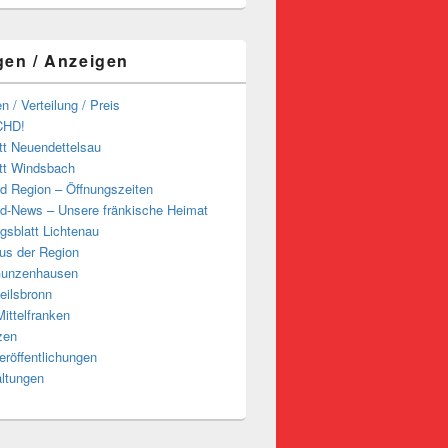
gen / Anzeigen
n / Verteilung / Preis
CHD!
tt Neuendettelsau
tt Windsbach
d Region – Öffnungszeiten
d-News – Unsere fränkische Heimat
ngsblatt Lichtenau
us der Region
Gunzenhausen
eilsbronn
ittelfranken
zen
röffentlichungen
altungen