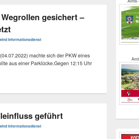
Amts- 
Wegrollen gesichert –
etzt
ind Informationsdienst
(04.07.2022) machte sich der PKW eines
Amt
ollte aus einer Parklücke.Gegen 12:15 Uhr
llen gesichert – Fahrer leicht verletzt
einfluss geführt
ind Informationsdienst