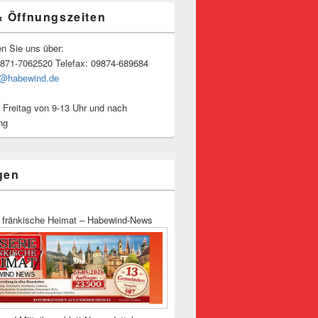
& Öffnungszeiten
en Sie uns über:
9871-7062520 Telefax: 09874-689684
o@habewind.de
 Freitag von 9-13 Uhr und nach
ng
gen
 fränkische Heimat – Habewind-News